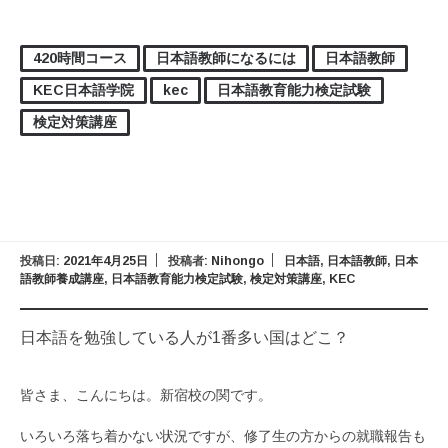
420時間コース
日本語教師になるには
日本語教師
KEC日本語学院
kec
日本語教育能力検定試験
検定対策講座
投稿日:
2021年4月25日
投稿者:
Nihongo
日本語
,
日本語教師
,
日本
語教師養成講座
,
日本語教育能力検定試験
,
検定対策講座
,
KEC
日本語を勉強している人が1番多い国はどこ？
皆さま、こんにちは。新宿校の関です。
いろいろ落ち着かない状況ですが、修了生の方からの就職報告も