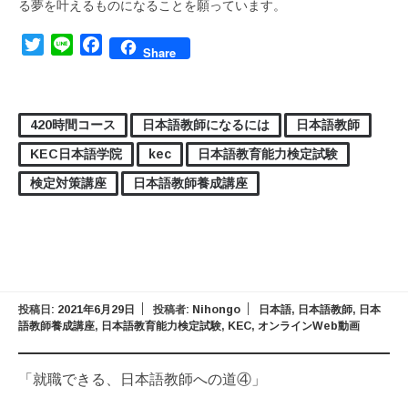
る夢を叶えるものになることを願っています。
Twitter
Line
Facebook
Share
420時間コース
日本語教師になるには
日本語教師
KEC日本語学院
kec
日本語教育能力検定試験
検定対策講座
日本語教師養成講座
投稿日:
2021年6月29日
投稿者:
Nihongo
日本語
,
日本語教師
,
日本
語教師養成講座
,
日本語教育能力検定試験
,
KEC
,
オンラインWeb動画
「就職できる、日本語教師への道④」