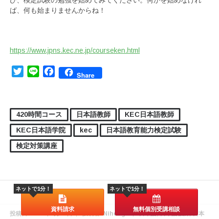
ば、何も始まりませんからね！
https://www.jpns.kec.ne.jp/courseken.html
Twitter
Line
Facebook
Share
420時間コース
日本語教師
KEC日本語教師
KEC日本語学院
kec
日本語教育能力検定試験
検定対策講座
ネットで1分！
ネットで1分！
資料請求
無料個別受講相談
投稿日:
2021年3月23日
投稿者:
Nihongo
日本語
,
日本語教師
,
日本