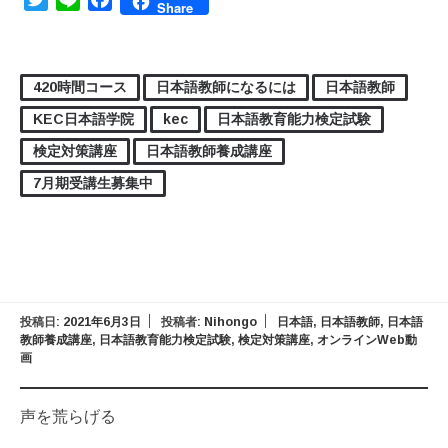
Share
420時間コース
日本語教師になるには
日本語教師
KEC日本語学院
kec
日本語教育能力検定試験
検定対策講座
日本語教師養成講座
7月期受講生募集中
投稿日:
2021年6月3日
投稿者:
Nihongo
日本語
,
日本語教師
,
日本語
教師養成講座
,
日本語教育能力検定試験
,
検定対策講座
,
オンラインWeb動
画
声を荒らげる