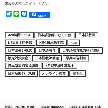
未経験の方もご安心ください。
Twitter
Line
Facebook
Share
420時間コース
日本語教師になるには
日本語教師
KEC日本語教師
KEC日本語学院
kec
日本語教師養成
日本語教育
日本語教育能力検定試験
検定対策講座
日本語教師就職
早期申込割引
日本語教師養成講座
7月期受講生募集中
日本語教師 就職
オンライン授業
留学生
投稿日:
2022年3月10日
投稿者:
Nihongo
日本語
,
日本語教師
,
日本