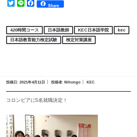
Twitter
Line
Facebook
Share
420時間コース
日本語教師
KEC日本語学院
kec
日本語教育能力検定試験
検定対策講座
投稿日:
2021年4月11日
投稿者:
Nihongo
KEC
コロンビアに5名就職決定！