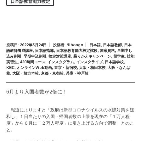
日本語教育能力検定
投稿日:
2022年5月24日
投稿者:
Nihongo
日本語
,
日本語教師
,
日本
語教師養成講座
,
日本語指導
,
日本語教育能力検定試験
,
国家資格
,
早期申し
込み割引
,
早期申込割引
,
検定対策講座
,
乗りかえキャンペーン
,
留学生
,
技能
実習生
,
420時間コース
,
インスタグラム
,
インスタライブ
,
日本語学校
,
KEC
,
オンラインWeb動画
,
東京・新宿校
,
大阪・梅田本校
,
大阪・なんば
校
,
大阪・枚方本校
,
京都・京都校
,
兵庫・神戸校
6月より入国者数が2倍に！
報道によりますと「政府は新型コロナウイルスの水際対策を緩
和し、１日当たりの入国・帰国者数の上限を現在の「１万人程
度」から６月に「２万人程度」に引き上げる方向で調整」とのこ
と。