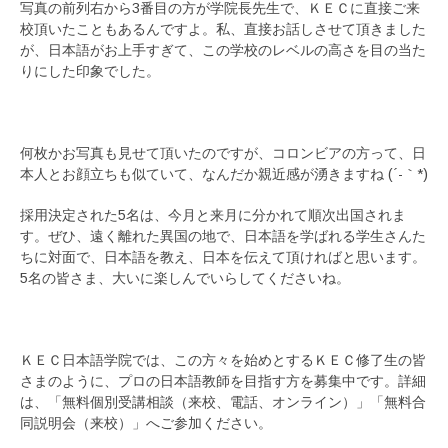
写真の前列右から3番目の方が学院長先生で、ＫＥＣに直接ご来
校頂いたこともあるんですよ。私、直接お話しさせて頂きました
が、日本語がお上手すぎて、この学校のレベルの高さを目の当た
りにした印象でした。
何枚かお写真も見せて頂いたのですが、コロンビアの方って、日
本人とお顔立ちも似ていて、なんだか親近感が湧きますね (´-｀*)
採用決定された5名は、今月と来月に分かれて順次出国されま
す。ぜひ、遠く離れた異国の地で、日本語を学ばれる学生さんた
ちに対面で、日本語を教え、日本を伝えて頂ければと思います。
5名の皆さま、大いに楽しんでいらしてくださいね。
ＫＥＣ日本語学院では、この方々を始めとするＫＥＣ修了生の皆
さまのように、プロの日本語教師を目指す方を募集中です。詳細
は、「無料個別受講相談（来校、電話、オンライン）」「無料合
同説明会（来校）」へご参加ください。