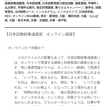
語教師養成講座
,
日本語指導
,
日本語教育能力検定試験
,
国家資格
,
早期申し
込み割引
,
早期申込割引
,
検定対策講座
,
乗りかえキャンペーン
,
留学生
,
技能
実習生
,
420時間コース
,
インスタグラム
,
インスタライブ
,
日本語学校
,
KEC
,
オンラインWeb動画
,
東京・新宿校
,
大阪・梅田本校
,
大阪・なんば
校
,
大阪・枚方本校
,
京都・京都校
,
兵庫・神戸校
【日本語教師養成講座 オンライン講座】
・オンラインか？対面か？
コロナウイルスの影響もあって、日本語教師養成講座に
は、オンラインで受講する講座と対面受講の講座がありま
す。特に基礎理論クラスは、オンライン（動画）で受講す
る場合、モチベーションを維持するのが大変かもしれませ
ん。「いつでも、観れるから、週末にまとめて観よう」
「今日は、疲れたから、また、明日」等々、「いつでも観
れる」⇒「いつか観よう」となってしまう場合もありま
す。「時間が決まっている」「他の受講生さんがいる方
が、スイッチが入る」という方は、対面クラスが向いてい
るかもしれません。どちらか一方というよりは、仕事や学