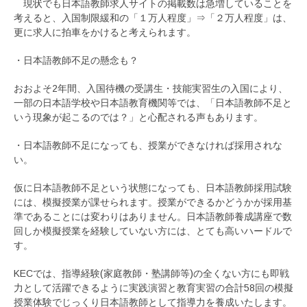
現状でも日本語教師求人サイトの掲載数は急増していることを
考えると、入国制限緩和の「１万人程度」⇒「２万人程度」は、
更に求人に拍車をかけると考えられます。
・日本語教師不足の懸念も？
おおよそ2年間、入国待機の受講生・技能実習生の入国により、
一部の日本語学校や日本語教育機関等では、「日本語教師不足と
いう現象が起こるのでは？」と心配される声もあります。
・日本語教師不足になっても、授業ができなければ採用されな
い。
仮に日本語教師不足という状態になっても、日本語教師採用試験
には、模擬授業が課せられます。授業ができるかどうかが採用基
準であることには変わりはありません。日本語教師養成講座で数
回しか模擬授業を経験していない方には、とても高いハードルで
す。
KECでは、指導経験(家庭教師・塾講師等)の全くない方にも即戦
力として活躍できるように実践演習と教育実習の合計58回の模擬
授業体験でじっくり日本語教師として指導力を養成いたします。