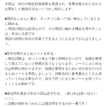
今回は、KECの検定対策講座を受講され、見事合格された方から
お聞きした勉強方法をいくつかご紹介します。
■用語をふせんに書き、キッチンに貼って洗い物をしているとき
に眺める。
→用語の暗記は必須なので、その用語に触れる機会を増やすこと
は、本当に大切です。
用語の説明が自分の言葉でできるようになるまでがんばりましょ
う。
■苦手分野のまとめノートを作る。
→検定試験は、ゆっくり考えて解く時間がないので、知識を整理
して覚えていないと時間が足りなくなります。ノートにまとめる
のは時間が掛かりますが、知識を整理するためにぜひ自分だけの
まとめノートを用意しましょう。試験当日に参考書をたくさん持
っていくのは大変なので、自分で作ったまとめノートを持ってい
くこともお勧めです。
■過去問を過去３年分３回は必ずやる。（多ければ多いほどい
い！）
→試験の傾向をつかむには過去問をするのが一番です！