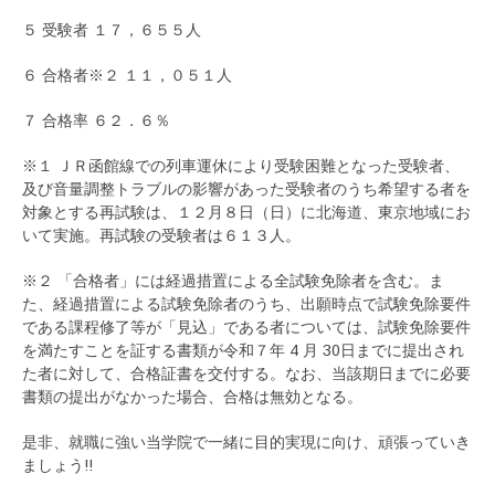
５ 受験者 １７，６５５人
６ 合格者※２ １１，０５１人
７ 合格率 ６２．６％
※１ ＪＲ函館線での列車運休により受験困難となった受験者、
及び音量調整トラブルの影響があった受験者のうち希望する者を
対象とする再試験は、１２月８日（日）に北海道、東京地域にお
いて実施。再試験の受験者は６１３人。
※２ 「合格者」には経過措置による全試験免除者を含む。ま
た、経過措置による試験免除者のうち、出願時点で試験免除要件
である課程修了等が「見込」である者については、試験免除要件
を満たすことを証する書類が令和７年 4 月 30日までに提出され
た者に対して、合格証書を交付する。なお、当該期日までに必要
書類の提出がなかった場合、合格は無効となる。
是非、就職に強い当学院で一緒に目的実現に向け、頑張っていき
ましょう!!