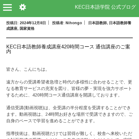
KEC日本語学院 公式ブログ
投稿日:
2024年12月8日
投稿者:
Nihongo
日本語教師
,
日本語教師養
成講座
,
国家資格
KEC日本語教師養成講座420時間コース 通信講座のご案
内
皆さん、こんにちは。
遠方からの受講希望者急増と時代の多様性に合わせることで、更
なる教育サービスの充実を図り、皆様の夢・実現を強力サポート
するために、420時間コース通信講座を開講しております。
通信受講(動画視聴)は、全受講の半分程度を受講することができ
ます。動画視聴は、24時間お好きな場所で受講できますので、ご
自身のペースで学習を進めることができます。
指導技術は、動画視聴だけでは習得が難しく、校舎へ来校いただ