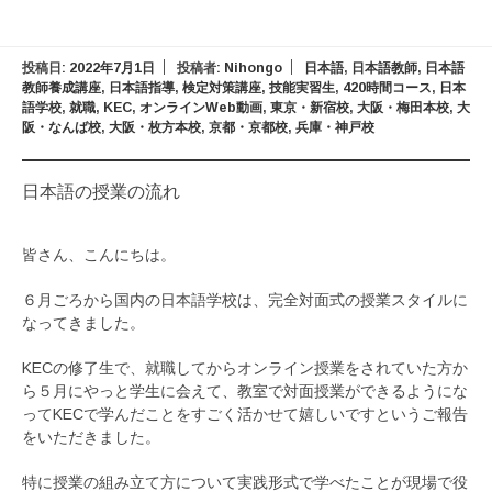
投稿日:
2022年7月1日
投稿者:
Nihongo
日本語
,
日本語教師
,
日本語
教師養成講座
,
日本語指導
,
検定対策講座
,
技能実習生
,
420時間コース
,
日本
語学校
,
就職
,
KEC
,
オンラインWeb動画
,
東京・新宿校
,
大阪・梅田本校
,
大
阪・なんば校
,
大阪・枚方本校
,
京都・京都校
,
兵庫・神戸校
日本語の授業の流れ
皆さん、こんにちは。
６月ごろから国内の日本語学校は、完全対面式の授業スタイルに
なってきました。
KECの修了生で、就職してからオンライン授業をされていた方か
ら５月にやっと学生に会えて、教室で対面授業ができるようにな
ってKECで学んだことをすごく活かせて嬉しいですというご報告
をいただきました。
特に授業の組み立て方について実践形式で学べたことが現場で役