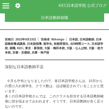
KEC日本語学院 公式ブログ
日本語教師就職
投稿日:
2022年9月15日
投稿者:
Nihongo
日本語
,
日本語教師
,
日本
語教師養成講座
,
日本語指導
,
留学生
,
技能実習生
,
420時間コース
,
日本語学
校
,
就職
,
KEC
,
東京・新宿校
,
大阪・梅田本校
,
大阪・なんば校
,
大阪・枚方
本校
,
京都・京都校
,
兵庫・神戸校
深刻な日本語教師不足
９月も中旬となりましたので、各日本語学校さんは、10月から
の受け入れ留学生、クラス数は、ほぼ確定されていることかと思
います。
多くの日本語学校さんでは、このクラスを担当する日本語教師確
保に頭を悩ませておわれます。そうです。日本語教師が全く足り
ないのです。