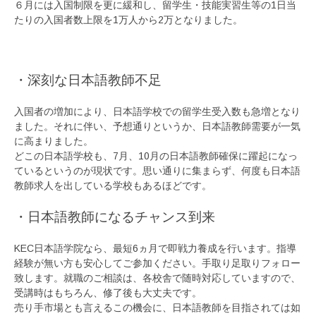
６月には入国制限を更に緩和し、留学生・技能実習生等の1日当
たりの入国者数上限を1万人から2万となりました。
・深刻な日本語教師不足
入国者の増加により、日本語学校での留学生受入数も急増となり
ました。それに伴い、予想通りというか、日本語教師需要が一気
に高まりました。
どこの日本語学校も、7月、10月の日本語教師確保に躍起になっ
ているというのが現状です。思い通りに集まらず、何度も日本語
教師求人を出している学校もあるほどです。
・日本語教師になるチャンス到来
KEC日本語学院なら、最短6ヵ月で即戦力養成を行います。指導
経験が無い方も安心してご参加ください。手取り足取りフォロー
致します。就職のご相談は、各校舎で随時対応していますので、
受講時はもちろん、修了後も大丈夫です。
売り手市場とも言えるこの機会に、日本語教師を目指されては如