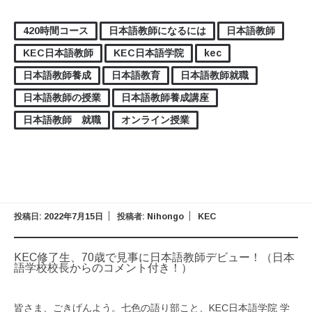
420時間コース
日本語教師になるには
日本語教師
KEC日本語教師
KEC日本語学院
kec
日本語教師養成
日本語教育
日本語教師就職
日本語教師の授業
日本語教師養成講座
日本語教師 就職
オンライン授業
投稿日:
2022年7月15日
投稿者:
Nihongo
KEC
KEC修了生、70歳で見事に日本語教師デビュー！（日本
語学校校長からのコメント付き！）
皆さま、ごきげんよう。七色の語り部こと、KEC日本語学院 学