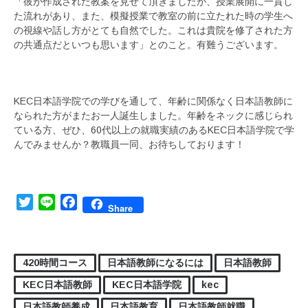
「彼が作成された教案を見せて頂きましたが、授業展開に一貫し
た流れがあり、また、模擬授業で教室の前に立たれた時の学生へ
の視線や話し方がとても自然でした。これは貴院を修了された方
の共通点だといつも思います」とのこと。有難うございます。
KEC日本語学院での学びを通して、年齢に関係なく日本語教師に
なられた方がまたお一人誕生しました。年齢をネックに感じられ
ている方、ぜひ、60代以上の就職実績のあるKEC日本語学院で学
んでみませんか？教職員一同、お待ちしております！
Twitter
Line
Facebook
Share
420時間コース
日本語教師になるには
日本語教師
KEC日本語教師
KEC日本語学院
kec
日本語教師養成
日本語教育
日本語教師就職