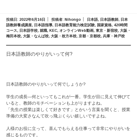
投稿日:
2022年6月16日
投稿者:
Nihongo
日本語
,
日本語教師
,
日本
語教師養成講座
,
日本語指導
,
日本語教育能力検定試験
,
国家資格
,
420時間
コース
,
日本語学校
,
就職
,
KEC
,
オンラインWeb動画
,
東京・新宿校
,
大阪・
梅田本校
,
大阪・なんば校
,
大阪・枚方本校
,
京都・京都校
,
兵庫・神戸校
日本語教師のやりがいって何?
日本語教師のやりがいって何でしょうか?
学生の成長―何といってもこれが一番。学生が目に見えて伸びて
いると、教師のモチベーションも上がりますよね。
「先生の授業は楽しくて好きです」とかいう言葉を聞くと、授業
準備の大変さなんて吹っ飛ぶくらい嬉しいですよね。
人様のお役に立って、喜んでもらえる仕事って非常にやりがいを
感じるものです。