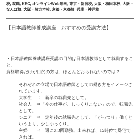
校
,
就職
,
KEC
,
オンラインWeb動画
,
東京・新宿校
,
大阪・梅田本校
,
大阪・
なんば校
,
大阪・枚方本校
,
京都・京都校
,
兵庫・神戸校
【日本語教師養成講座 おすすめの受講方法】
・日本語教師養成講座受講の目的は日本語教師として就職するこ
と。
資格取得だけが目的の方は、ほとんどおられないのでは？
それぞれの立場で日本語教師としての働き方をイメージさ
れています。
大学生 ⇒ 新卒の就職先として。
社会人 ⇒「今の仕事が、しっくりこない」ので、転職先
として。
シニア ⇒ 定年後の就職先として、「がっつり」働くと
いうより、少しゆっくり。
主婦 ⇒ 週に2.3回勤務。出来れば、15時位で帰宅で
きれば。