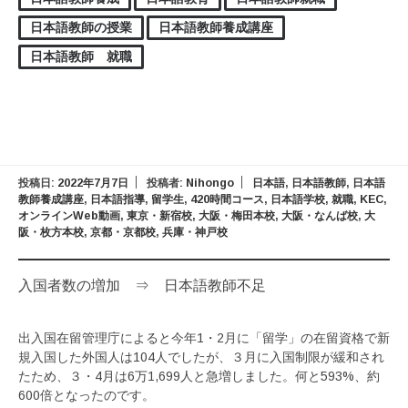
日本語教師の授業
日本語教師養成講座
日本語教師 就職
投稿日:
2022年7月7日
投稿者:
Nihongo
日本語
,
日本語教師
,
日本語
教師養成講座
,
日本語指導
,
留学生
,
420時間コース
,
日本語学校
,
就職
,
KEC
,
オンラインWeb動画
,
東京・新宿校
,
大阪・梅田本校
,
大阪・なんば校
,
大
阪・枚方本校
,
京都・京都校
,
兵庫・神戸校
入国者数の増加 ⇒ 日本語教師不足
出入国在留管理庁によると今年1・2月に「留学」の在留資格で新
規入国した外国人は104人でしたが、３月に入国制限が緩和され
たため、３・4月は6万1,699人と急増しました。何と593%、約
600倍となったのです。