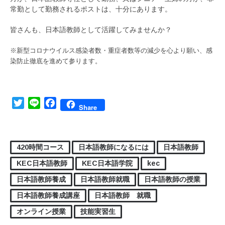
常勤として勤務されるポストは、十分にあります。
皆さんも、日本語教師として活躍してみませんか？
※新型コロナウイルス感染者数・重症者数等の減少を心より願い、感
染防止徹底を進めて参ります。
Twitter
Line
Facebook
Share
420時間コース
日本語教師になるには
日本語教師
KEC日本語教師
KEC日本語学院
kec
日本語教師養成
日本語教師就職
日本語教師の授業
日本語教師養成講座
日本語教師 就職
オンライン授業
技能実習生