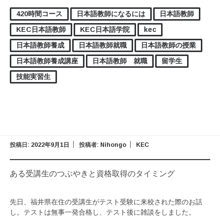
420時間コース
日本語教師になるには
日本語教師
KEC日本語教師
KEC日本語学院
kec
日本語教師養成
日本語教師就職
日本語教師の授業
日本語教師養成講座
日本語教師 就職
留学生
技能実習生
投稿日:
2022年9月1日
投稿者:
Nihongo
KEC
ある受講生のつぶやきと資格取得のタイミング
先日、福井県在住の受講生がテスト受験に来校された際のお話
し。テストは無事一発合格し、テスト後に雑談をしました。