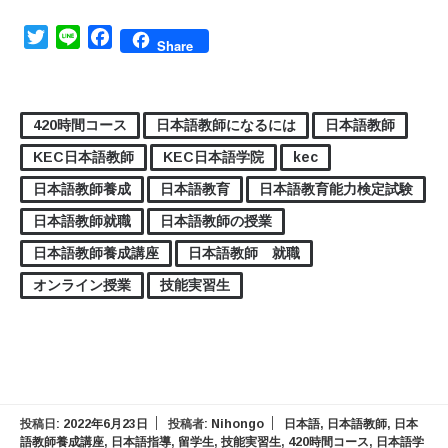
Twitter
Line
Facebook
Share
420時間コース
日本語教師になるには
日本語教師
KEC日本語教師
KEC日本語学院
kec
日本語教師養成
日本語教育
日本語教育能力検定試験
日本語教師就職
日本語教師の授業
日本語教師養成講座
日本語教師 就職
オンライン授業
技能実習生
投稿日:
2022年6月23日
投稿者:
Nihongo
日本語
,
日本語教師
,
日本
語教師養成講座
,
日本語指導
,
留学生
,
技能実習生
,
420時間コース
,
日本語学