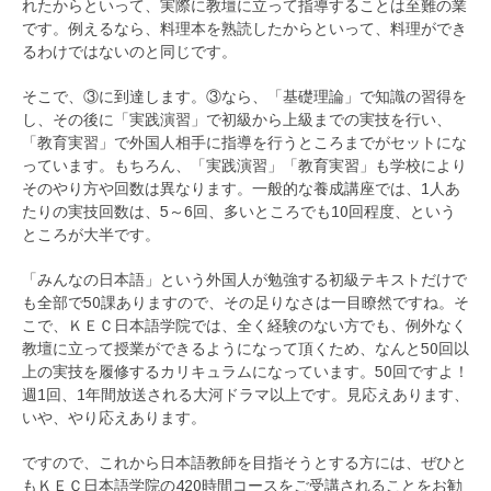
れたからといって、実際に教壇に立って指導することは至難の業
です。例えるなら、料理本を熟読したからといって、料理ができ
るわけではないのと同じです。
そこで、③に到達します。③なら、「基礎理論」で知識の習得を
し、その後に「実践演習」で初級から上級までの実技を行い、
「教育実習」で外国人相手に指導を行うところまでがセットにな
っています。もちろん、「実践演習」「教育実習」も学校により
そのやり方や回数は異なります。一般的な養成講座では、1人あ
たりの実技回数は、5～6回、多いところでも10回程度、という
ところが大半です。
「みんなの日本語」という外国人が勉強する初級テキストだけで
も全部で50課ありますので、その足りなさは一目瞭然ですね。そ
こで、ＫＥＣ日本語学院では、全く経験のない方でも、例外なく
教壇に立って授業ができるようになって頂くため、なんと50回以
上の実技を履修するカリキュラムになっています。50回ですよ！
週1回、1年間放送される大河ドラマ以上です。見応えあります、
いや、やり応えあります。
ですので、これから日本語教師を目指そうとする方には、ぜひと
もＫＥＣ日本語学院の420時間コースをご受講されることをお勧