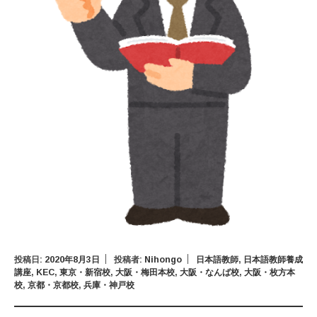
投稿日:
2020年8月3日
投稿者:
Nihongo
日本語教師
,
日本語教師養成
講座
,
KEC
,
東京・新宿校
,
大阪・梅田本校
,
大阪・なんば校
,
大阪・枚方本
校
,
京都・京都校
,
兵庫・神戸校