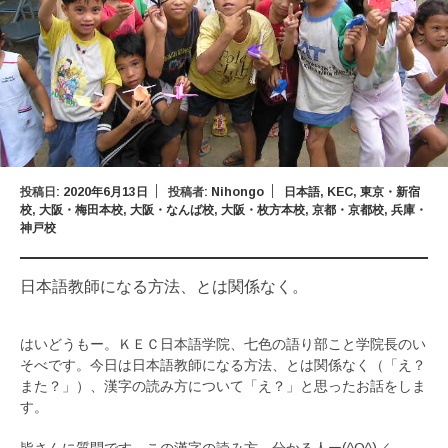
投稿日:
2020年6月13日
投稿者:
Nihongo
日本語
,
KEC
,
東京・新宿
校
,
大阪・梅田本校
,
大阪・なんば校
,
大阪・枚方本校
,
京都・京都校
,
兵庫・
神戸校
日本語教師になる方法、とは関係なく。
はいどうもー。ＫＥＣ日本語学院、七色の語り部こと学院長のい
そべです。今日は日本語教師になる方法、とは関係なく（「え？
また？」）、漢字の読み方について「え？」と思ったお話をしま
す。
皆さんに質問です。この漢字の読み方、分かる人ー(^O^)／