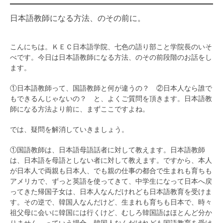
日本語教師になる方法、のその前に。
こんにちは。ＫＥＣ日本語学院、七色の語り部こと学院長のいそ
べです。今日は日本語教師になる方法、のその前段階のお話をし
ます。
①日本語教師って、国語教師と何が違うの？ ②日本人なら誰で
もできるんじゃないの？ と、よくご質問を頂きます。日本語教
師になる方法より前に、まずここですよね。
では、疑問を解消していきましょう。
①国語教師は、日本語母語話者に対して教えます。日本語教師
は、日本語を母語としない者に対して教えます。ですから、本人
が日本人で両親も日本人、でも親の仕事の都合で生まれも育ちも
アメリカで、ずっと英語を使ってきて、中学生になって日本へ戻
ってきた帰国子女は、日本人なんだけれども日本語教育を受けま
す。その逆で、韓国人なんだけど、生まれも育ちも日本で、時々
祖父母に会いに韓国には行くけど、むしろ韓国語はほとんど分か
りません、っていう場合、韓国人なんだけれども国語教育を受け