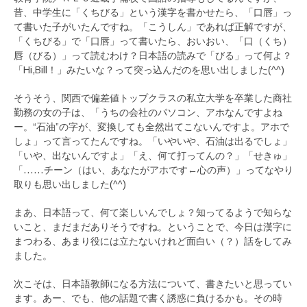
昔、中学生に「くちびる」という漢字を書かせたら、「口唇」っ
て書いた子がいたんですね。「こうしん」であれば正解ですが、
「くちびる」で「口唇」って書いたら、おいおい、「口（くち）
唇（びる）」って読むわけ？日本語の読みで「びる」って何よ？
「Hi,Bill！」みたいな？って突っ込んだのを思い出しました(^^)
そうそう、関西で偏差値トップクラスの私立大学を卒業した商社
勤務の女の子は、「うちの会社のパソコン、アホなんですよね
ー。“石油”の字が、変換しても全然出てこないんですよ。アホで
しょ」って言ってたんですね。「いやいや、石油は出るでしょ」
「いや、出ないんですよ」「え、何て打ってんの？」「せきゅ」
「……チーン（はい、あなたがアホです←心の声）」ってなやり
取りも思い出しました(^^)
まあ、日本語って、何て楽しいんでしょ？知ってるようで知らな
いこと、まだまだありそうですね。ということで、今日は漢字に
まつわる、あまり役には立たないけれど面白い（？）話をしてみ
ました。
次こそは、日本語教師になる方法について、書きたいと思ってい
ます。あー、でも、他の話題で書く誘惑に負けるかも。その時