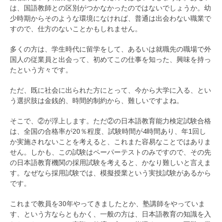
は、国語教師との区別がつかなかったのではないでしょうか。幼
少時期からそのような環境になければ、普通は出会わない職業で
すので、仕方のないことかもしれません。
多くの方は、学生時代に留学をして、あるいは就職先の職場で外
国人の従業員と出会って、初めてこの仕事を知った、興味を持っ
たという方々です。
ただ、既に社会に出られた方にとって、今から大学に入る、とい
う選択肢は金銭的、時間的制約から、難しいですよね。
そこで、②が浮上します。ただ②の日本語教育能力検定試験合格
は、全国の合格率が20％程度、試験時間が4時間あり、年1回し
か実施されないことを考えると、これまた容易なことではありま
せん。しかも、この試験はペーパーテストのみですので、その先
の日本語教育機関の採用試験を考えると、かなり難しいと言えま
す。なぜなら採用試験では、模擬授業という実技試験があるから
です。
これまで教員を30年やってきましたとか、塾講師をやっていま
す、という方ならともかく、一般の方は、日本語教育の知識を入