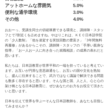
アットホームな雰囲気
5.0%
便利な通学環境
3.0%
その他
4.0%
おおーっ、受講生同士の切磋琢磨できる環境と、講師陣・スタッ
フとで7割近くを占めますね。やはりこれは、ＫＥＣ日本語学院
の「少人数制」「他を凌駕する実技回数の豊富さ」「3年間無料
再履修」があるからこその、講師陣・スタッフの「手厚い親身な
指導」「お一人お一人に向き合った就職相談」の成果の表れだと
思います。
私たちは、日本語教育が世界平和の一端を担っていると考えてい
ます。お互いが円滑な意思疎通をし、お互いの国や文化を熟知
し、盛んに往来することで、武力ではなく議論で解決できる問題
も数多く存在すると思います。そんな国と国、人と人、心と心の
架け橋となる日本語教育に、ぜひあなたのお力をお役立て頂きた
いと思います。
日本を伝えて世界を学ぶーそんな日本語教師を、あなたも目指し
てみませんか？