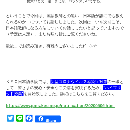
桃太郎と犬、猿、きじが、バランスいいですね。
ということで今回は、国語教師との違い、日本語が誰にでも教え
られるのか、についてお話ししました。次回は、いや次回こそ、
日本語教師になる方法についてお話ししたいと思っていますので
（予定は未定）、またお暇な折にご覧くださいね。
最後までお読み頂き、有難うございました(^_-)-☆
ＫＥＣ日本語学院では、
新型コロナウイルス感染症対策
の一環と
して、皆さまの安心・安全なご受講を実現するため、
“ハイブリ
ッド授業”
を開始致しました。詳細はこちらをご覧ください。
https://www.jpns.kec.ne.jp/notification/20200506.html
Twitter
Line
Facebook
Share