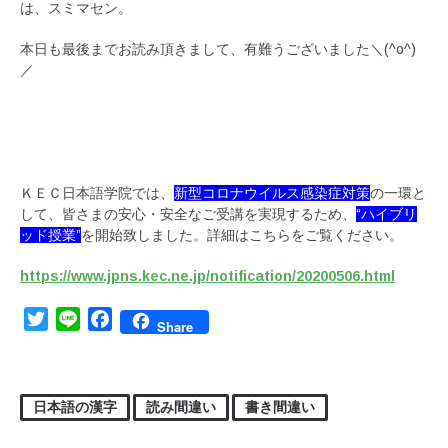
は、スミマセン。
本日も最後までお読み頂きまして、有難うございました＼(^o^)
／
ＫＥＣ日本語学院では、
新型コロナウイルス感染症対策
の一環と
して、皆さまの安心・安全なご受講を実現するため、
“ハイブリ
ッド授業”
を開始致しました。詳細はこちらをご覧ください。
https://www.jpns.kec.ne.jp/notification/20200506.html
Twitter
Line
Facebook
Share
日本語の漢字
読み間違い
書き間違い