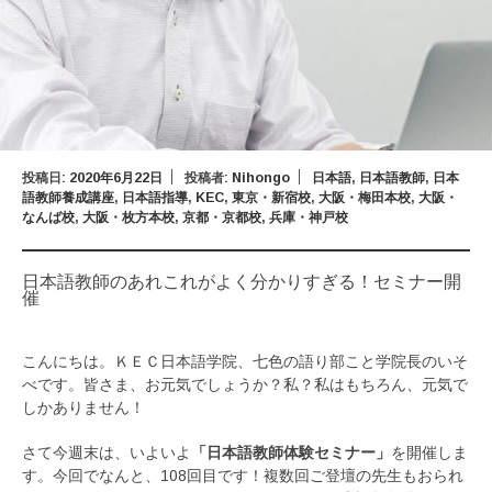
投稿日:
2020年6月22日
投稿者:
Nihongo
日本語
,
日本語教師
,
日本
語教師養成講座
,
日本語指導
,
KEC
,
東京・新宿校
,
大阪・梅田本校
,
大阪・
なんば校
,
大阪・枚方本校
,
京都・京都校
,
兵庫・神戸校
日本語教師のあれこれがよく分かりすぎる！セミナー開
催
こんにちは。ＫＥＣ日本語学院、七色の語り部こと学院長のいそ
べです。皆さま、お元気でしょうか？私？私はもちろん、元気で
しかありません！
さて今週末は、いよいよ
「日本語教師体験セミナー」
を開催しま
す。今回でなんと、108回目です！複数回ご登壇の先生もおられ