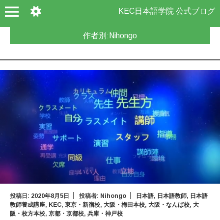
KEC日本語学院 公式ブログ
作者別:
Nihongo
投稿日:
2020年8月5日
投稿者:
Nihongo
日本語
,
日本語教師
,
日本語
教師養成講座
,
KEC
,
東京・新宿校
,
大阪・梅田本校
,
大阪・なんば校
,
大
阪・枚方本校
,
京都・京都校
,
兵庫・神戸校