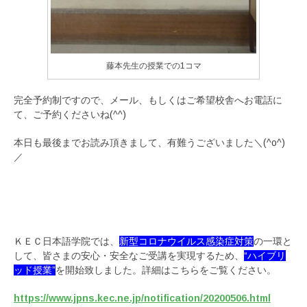
藤本先生の授業での1コマ
完全予約制ですので、メール、もしくはご希望校舎へお電話に
て、ご予約くださいね(^^)
本日も最後までお読み頂きまして、有難うございました＼(^o^)
／
ＫＥＣ日本語学院では、
新型コロナウイルス感染症対策
の一環と
して、皆さまの安心・安全なご受講を実現するため、
“ハイブリ
ッド授業”
を開始致しました。詳細はこちらをご覧ください。
https://www.jpns.kec.ne.jp/notification/20200506.html