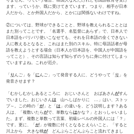
ます、っていうか、既に受けてきています。つまり、相手が日本
人だから、とか外国人だから、とかには関係ないわけですね。
②については、野球ができることと、野球を教えられることとは
また別ってことです。「名選手、名監督にあらず」で、日本人で
日本語をバリバリ使いこなせても、それを日本語の全くできない
人に教えるとなると、これはまた別のスキル。特に母語話者が母
語を教えようとする場合（日本人が日本語を、中国人が中国語を
ってこと）、その言語は知らず知らずのうちに身に付けてしまっ
ていますよね。これが厄介。
「
り
んご」を「
に
んご」って発音する人に、どうやって「
り
」を
発音させます？
「むかしむかしあるところに おじいさんと おばあさん
が
すん
でいました。おじいさん
は
山へしばかりに …」はい、ストッ
プ～。この時の「
が
」と「
は
」の違いを、どう説明します？ある
人は、「複数いたら
が
で、単数なら
は
かな？」とおっしゃいまし
た。まず、複数と単数って言葉、初級レベルの外国人には「？」
です。更に、「
が
」が複数に付くとなるとえらいこと。「すると
川上から 大きな桃
が
どんぶらこどんぶらこと流れてきまし