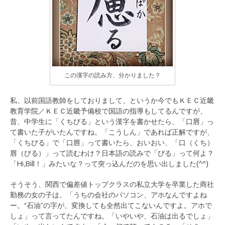
この漢字の読み方、分かりました？
私、以前国語教師をしておりまして、というか今でもＫＥＣ近畿
教育学院／ＫＥＣ近畿予備校で国語の指導もしてるんですが、
昔、中学生に「くちびる」という漢字を書かせたら、「口唇」っ
て書いた子がいたんですね。「こうしん」であれば正解ですが、
「くちびる」で「口唇」って書いたら、おいおい、「口（くち）
唇（びる）」って読むわけ？日本語の読みで「びる」って何よ？
「Hi,Bill！」みたいな？って突っ込んだのを思い出しました(^^)
そうそう、関西で偏差値トップクラスの私立大学を卒業した商社
勤務の女の子は、「うちの会社のパソコン、アホなんですよね
ー。“石油”の字が、変換しても全然出てこないんですよ。アホで
しょ」って言ってたんですね。「いやいや、石油は出るでしょ」