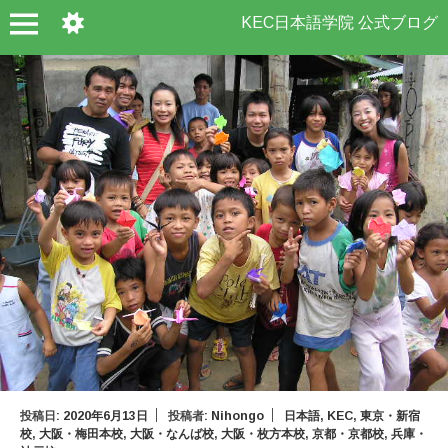
KEC日本語学院 公式ブログ
投稿日:
2020年6月13日
投稿者:
Nihongo
日本語
,
KEC
,
東京・新宿
校
,
大阪・梅田本校
,
大阪・なんば校
,
大阪・枚方本校
,
京都・京都校
,
兵庫・