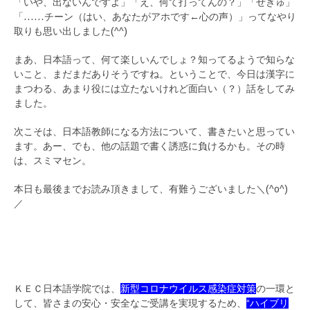
「いや、出ないんですよ」「え、何て打ってんの？」「せきゅ」
「……チーン（はい、あなたがアホです←心の声）」ってなやり
取りも思い出しました(^^)
まあ、日本語って、何て楽しいんでしょ？知ってるようで知らな
いこと、まだまだありそうですね。ということで、今日は漢字に
まつわる、あまり役には立たないけれど面白い（？）話をしてみ
ました。
次こそは、日本語教師になる方法について、書きたいと思ってい
ます。あー、でも、他の話題で書く誘惑に負けるかも。その時
は、スミマセン。
本日も最後までお読み頂きまして、有難うございました＼(^o^)
／
ＫＥＣ日本語学院では、
新型コロナウイルス感染症対策
の一環と
して、皆さまの安心・安全なご受講を実現するため、
“ハイブリ