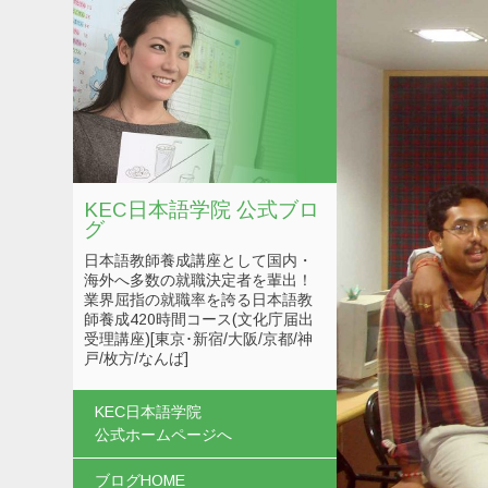
KEC日本語学院 公式ブロ
グ
日本語教師養成講座として国内・
海外へ多数の就職決定者を輩出！
業界屈指の就職率を誇る日本語教
師養成420時間コース(文化庁届出
受理講座)[東京･新宿/大阪/京都/神
戸/枚方/なんば]
コンテンツへスキップ
KEC日本語学院
公式ホームページへ
ブログHOME