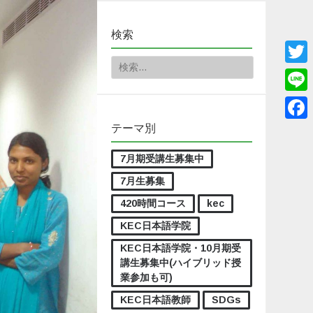
検索
検索:
Twitt
Line
テーマ別
Face
7月期受講生募集中
7月生募集
420時間コース
kec
KEC日本語学院
KEC日本語学院・10月期受
講生募集中(ハイブリッド授
業参加も可)
KEC日本語教師
SDGs