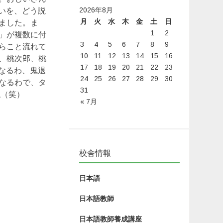
2026年8月
いを、どう説
月
火
水
木
金
土
日
ました。ま
1
2
」が複数に付
3
4
5
6
7
8
9
らこと流れて
10
11
12
13
14
15
16
、桃次郎、桃
17
18
19
20
21
22
23
なるわ、鬼退
24
25
26
27
28
29
30
なるわで、タ
31
ね（笑）
« 7月
校舎情報
日本語
日本語教師
日本語教師養成講座