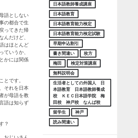
日本語教師養成講座
日本語教育
母語としない
事の都合で生
日本語教育能力検定
戻ってきた帰
日本語教育能力検定試験
なんだけど、
早期申込割引
語はほとんど
っていうか、
書き間違い
枚方
とかには関係
梅田
検定対策講座
無料説明会
ことです。
生活者としての外国人 日
、それを日本
本語教育 日本語教師養成
者が母語を教
校 ＫＥＣ日本語学院 梅
田校 神戸校 なんば校
言語は知らず
留学生
神戸
読み間違い
す？
。おじいさん