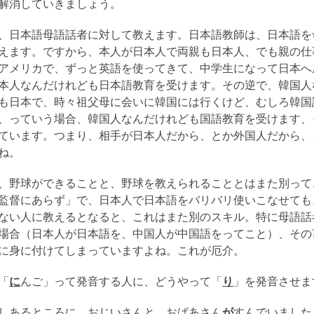
解消していきましょう。
、日本語母語話者に対して教えます。日本語教師は、日本語を
えます。ですから、本人が日本人で両親も日本人、でも親の仕
アメリカで、ずっと英語を使ってきて、中学生になって日本へ
本人なんだけれども日本語教育を受けます。その逆で、韓国人
も日本で、時々祖父母に会いに韓国には行くけど、むしろ韓国
、っていう場合、韓国人なんだけれども国語教育を受けます、
ています。つまり、相手が日本人だから、とか外国人だから、
ね。
、野球ができることと、野球を教えられることとはまた別って
監督にあらず」で、日本人で日本語をバリバリ使いこなせても
ない人に教えるとなると、これはまた別のスキル。特に母語話
場合（日本人が日本語を、中国人が中国語をってこと）、その
に身に付けてしまっていますよね。これが厄介。
「
に
んご」って発音する人に、どうやって「
り
」を発音させま
しあるところに おじいさんと おばあさん
が
すんでいました