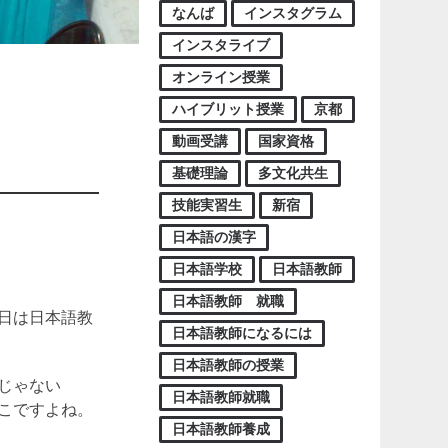
なんば
インスタグラム
インスタライブ
オンライン授業
ハイブリット授業
京都
動画受講
国家資格
基礎理論
多文化共生
技能実習生
新宿
日本語の漢字
。
日本語学校
日本語教師
日本語教師 就職
日は日本語教
日本語教師になるには
日本語教師の授業
じゃない
日本語教師就職
こですよね。
日本語教師養成