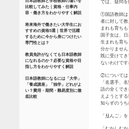
日本語教師と学校教師の違いを
では、疑問を
比較してみた｜資格・仕事内
容・働き方をわかりやすく解説
①国語教師は
者に対して教
将来海外で働きたい大学生にお
まれも育ちも
すすめの資格5選｜世界で活躍
国子女は、日
するために今から身につけたい
生まれも育ち
専門性とは？
分かりません
教員免許がなくても日本語教師
既に受けてき
になれるのか？必要な資格や目
ないわけです
指し方をわかりやすく解説
②については
日本語教師になるには「大学」
「名選手、名
「養成講座」「独学」どれがよ
語の全くでき
い？費用・期間・難易度別に徹
えようとする
底比較
知らずのうち
「
り
んご」を
「むかしむか