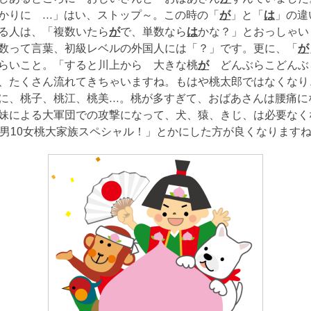
かりに …」はい、ストップ～。この時の「
が
」と「
は
」の違
る人は、「複数いたら
が
で、単数なら
は
かな？」とおっしゃい
数って言葉、初級レベルの外国人には「？」です。更に、「
が
らいこと。「すると川上から 大きな桃
が
どんぶらこどんぶ
、たくさん流れてきちゃいますね。もはや桃太郎ではなくなり
に、桃子、桃江、桃美…。桃が多すぎて、おばあさんは腰痛に
妹による大軍団での攻撃になって、犬、猿、きじ、は必要なく
0男10女桃大家族スペシャル！」とかにした方が良くなります