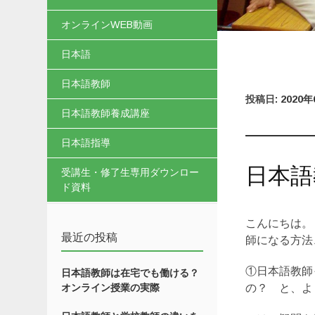
オンラインWEB動画
日本語
日本語教師
投稿日:
2020
日本語教師養成講座
日本語指導
日本語
受講生・修了生専用ダウンロー
ド資料
こんにちは。
最近の投稿
師になる方法
①日本語教師
日本語教師は在宅でも働ける？
の？ と、よ
オンライン授業の実際