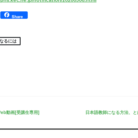
jpns.kec.ne.jp/notification/20200506.html
Facebook
Share
なるには
ゲーション
eb動画[受講生専用]
日本語教師になる方法、と