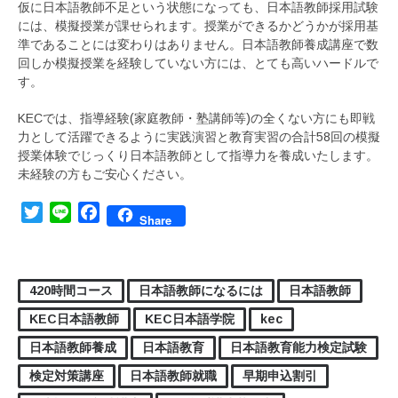
仮に日本語教師不足という状態になっても、日本語教師採用試験
には、模擬授業が課せられます。授業ができるかどうかが採用基
準であることには変わりはありません。日本語教師養成講座で数
回しか模擬授業を経験していない方には、とても高いハードルで
す。
KECでは、指導経験(家庭教師・塾講師等)の全くない方にも即戦
力として活躍できるように実践演習と教育実習の合計58回の模擬
授業体験でじっくり日本語教師として指導力を養成いたします。
未経験の方もご安心ください。
Twitter
Line
Facebook
Share
420時間コース
日本語教師になるには
日本語教師
KEC日本語教師
KEC日本語学院
kec
日本語教師養成
日本語教育
日本語教育能力検定試験
検定対策講座
日本語教師就職
早期申込割引