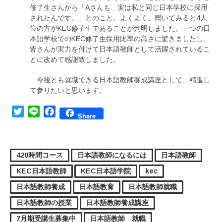
修了生さんから「Aさんも、実は私と同じ日本学校に採用
されたんです。」とのこと。よくよく、聞いてみると4人
位の方がKEC修了生であることが判明しました。一つの日
本語学校でのKEC修了生採用比率の高さに驚きましたし、
皆さんが実力を付けて日本語教師として活躍されているこ
とに改めて感謝致しました。
今後とも就職できる日本語教師養成講座として、精進し
て参りたいと思います。
Twitter
Line
Facebook
Share
420時間コース
日本語教師になるには
日本語教師
KEC日本語教師
KEC日本語学院
kec
日本語教師養成
日本語教育
日本語教師就職
日本語教師の授業
日本語教師養成講座
7月期受講生募集中
日本語教師 就職