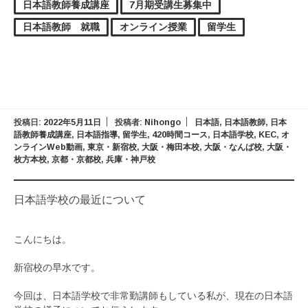
日本語教師養成講座
7月期受講生募集中
日本語教師 就職
オンライン授業
留学生
投稿日:
2022年5月11日
投稿者:
Nihongo
日本語
,
日本語教師
,
日本
語教師養成講座
,
日本語指導
,
留学生
,
420時間コース
,
日本語学校
,
KEC
,
オ
ンラインWeb動画
,
東京・新宿校
,
大阪・梅田本校
,
大阪・なんば校
,
大阪・
枚方本校
,
京都・京都校
,
兵庫・神戸校
日本語学校の最近について
こんにちは。
新宿校の早水です。
今回は、日本語学校で非常勤講師もしている私が、現在の日本語