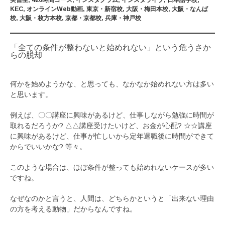
実習生
,
420時間コース
,
インスタグラム
,
インスタライブ
,
日本語学校
,
KEC
,
オンラインWeb動画
,
東京・新宿校
,
大阪・梅田本校
,
大阪・なんば
校
,
大阪・枚方本校
,
京都・京都校
,
兵庫・神戸校
「全ての条件が整わないと始めれない」という危うさか
らの脱却
何かを始めようかな、と思っても、なかなか始めれない方は多い
と思います。
例えば、〇〇講座に興味があるけど、仕事しながら勉強に時間が
取れるだろうか? △△講座受けたいけど、お金が心配? ☆☆講座
に興味があるけど、仕事が忙しいから定年退職後に時間ができて
からでいいかな? 等々。
このような場合は、ほぼ条件が整っても始めれないケースが多い
ですね。
なぜなのかと言うと、人間は、どちらかというと「出来ない理由
の方を考える動物」だからなんですね。