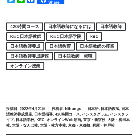
Share
420時間コース
日本語教師になるには
日本語教師
KEC日本語教師
KEC日本語学院
kec
日本語教師養成
日本語教育
日本語教師の授業
日本語教師養成講座
日本語教師 就職
オンライン授業
投稿日:
2022年4月21日
投稿者:
Nihongo
日本語
,
日本語教師
,
日本
語教師養成講座
,
日本語指導
,
420時間コース
,
インスタグラム
,
インスタラ
イブ
,
日本語学校
,
KEC
,
オンラインWeb動画
,
東京・新宿校
,
大阪・梅田本
校
,
大阪・なんば校
,
大阪・枚方本校
,
京都・京都校
,
兵庫・神戸校