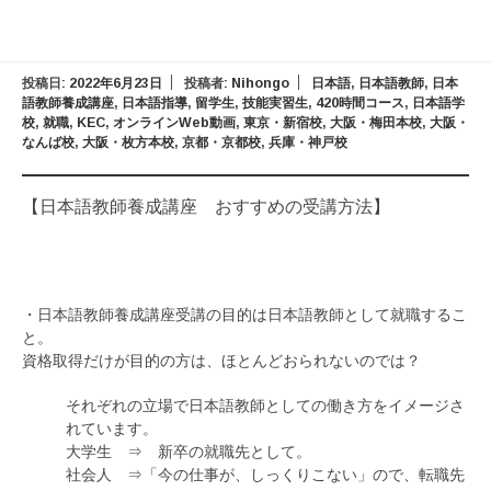
投稿日:
2022年6月23日
投稿者:
Nihongo
日本語
,
日本語教師
,
日本
語教師養成講座
,
日本語指導
,
留学生
,
技能実習生
,
420時間コース
,
日本語学
校
,
就職
,
KEC
,
オンラインWeb動画
,
東京・新宿校
,
大阪・梅田本校
,
大阪・
なんば校
,
大阪・枚方本校
,
京都・京都校
,
兵庫・神戸校
【日本語教師養成講座 おすすめの受講方法】
・日本語教師養成講座受講の目的は日本語教師として就職するこ
と。
資格取得だけが目的の方は、ほとんどおられないのでは？
それぞれの立場で日本語教師としての働き方をイメージさ
れています。
大学生 ⇒ 新卒の就職先として。
社会人 ⇒「今の仕事が、しっくりこない」ので、転職先