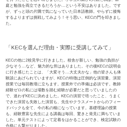
庭と勉強を両立できるだろうか…という不安はありました。です
が、ずっと頭の片隅で気になっていた日本語教師。やらずに後悔
するよりまずは挑戦してみよう！そう思い、KECの門を叩きまし
た。
「KECを選んだ理由・実際に受講してみて」
KECの他に2校見学に行きました。校舎が新しい、勉強の負担が
少なそう…など、魅力的な所はありました。その後KECの説明会
に行き感じたことは、「大変そう…大丈夫かな」他の皆さんも体
験談にあげられていますが、KECの特徴は圧倒的な演習量。演習
授業では毎回教壇に立ちます。授業外での準備は必須です。教師
経験ゼロの私には場数を踏む経験が必要だと思っていましたの
で、迷わずKECに決めました。KECの演習で培ったこと、うまく
できた演習も失敗した演習も、先生やクラスメートからのフィー
ドバックも全て、今の私の糧になっています。基礎理論の授業
も、経験豊富な先生による講義は毎回、驚きと発見に満ちていま
した。単元テストによって定着をはかることができ、検定試験の
合格にも繋がりました。