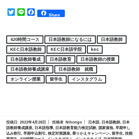
Twitter
Line
Facebook
Share
420時間コース
日本語教師になるには
日本語教師
KEC日本語教師
KEC日本語学院
kec
日本語教師養成
日本語教育
日本語教師の授業
日本語教師養成講座
日本語教師 就職
オンライン授業
留学生
インスタグラム
投稿日:
2022年4月28日
投稿者:
Nihongo
日本語
,
日本語教師
,
日本
語教師養成講座
,
日本語指導
,
日本語教育能力検定試験
,
国家資格
,
早期申し
込み割引
,
早期申込割引
,
検定対策講座
,
乗りかえキャンペーン
,
留学生
,
技能