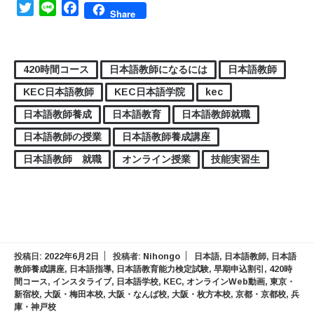
Twitter
Line
Facebook
Share
420時間コース
日本語教師になるには
日本語教師
KEC日本語教師
KEC日本語学院
kec
日本語教師養成
日本語教育
日本語教師就職
日本語教師の授業
日本語教師養成講座
日本語教師 就職
オンライン授業
技能実習生
投稿日:
2022年6月2日
投稿者:
Nihongo
日本語
,
日本語教師
,
日本語
教師養成講座
,
日本語指導
,
日本語教育能力検定試験
,
早期申込割引
,
420時
間コース
,
インスタライブ
,
日本語学校
,
KEC
,
オンラインWeb動画
,
東京・
新宿校
,
大阪・梅田本校
,
大阪・なんば校
,
大阪・枚方本校
,
京都・京都校
,
兵
庫・神戸校