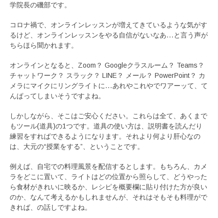
学院長の磯部です。
コロナ禍で、オンラインレッスンが増えてきているような気がす
るけど、オンラインレッスンをやる自信がないなあ…と言う声が
ちらほら聞かれます。
オンラインとなると、Zoom？ Googleクラスルーム？ Teams？
チャットワーク？ スラック？ LINE？ メール？ PowerPoint？ カ
メラにマイクにリングライトに…あれやこれやでワアーッて、て
んぱってしまいそうですよね。
しかしながら、そこはご安心ください。これらは全て、あくまで
もツール(道具)の1つです。道具の使い方は、説明書を読んだり
練習をすればできるようになります。それより何より肝心なの
は、大元の“授業をする”、ということです。
例えば、自宅での料理風景を配信するとします。もちろん、カメ
ラをどこに置いて、ライトはどの位置から照らして、どうやった
ら食材がきれいに映るか、レシピを概要欄に貼り付けた方が良い
のか、なんて考えるかもしれませんが、それはそもそも料理がで
きれば、の話しですよね。