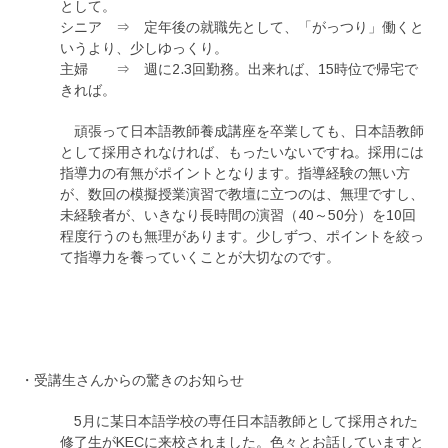
として。
シニア ⇒ 定年後の就職先として、「がっつり」働くと
いうより、少しゆっくり。
主婦 ⇒ 週に2.3回勤務。出来れば、15時位で帰宅で
きれば。
頑張って日本語教師養成講座を卒業しても、日本語教師
として採用されなければ、もったいないですね。採用には
指導力の有無がポイントとなります。指導経験の無い方
が、数回の模擬授業演習で教壇に立つのは、無理ですし、
未経験者が、いきなり長時間の演習（40～50分）を10回
程度行うのも無理があります。少しずつ、ポイントを絞っ
て指導力を養っていくことが大切なのです。
・受講生さんからの驚きのお知らせ
5月に某日本語学校の専任日本語教師として採用された
修了生がKECに来校されました。色々とお話していますと