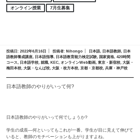
オンライン授業
7月生募集
投稿日:
2022年6月16日
投稿者:
Nihongo
日本語
,
日本語教師
,
日本
語教師養成講座
,
日本語指導
,
日本語教育能力検定試験
,
国家資格
,
420時間
コース
,
日本語学校
,
就職
,
KEC
,
オンラインWeb動画
,
東京・新宿校
,
大阪・
梅田本校
,
大阪・なんば校
,
大阪・枚方本校
,
京都・京都校
,
兵庫・神戸校
日本語教師のやりがいって何?
日本語教師のやりがいって何でしょうか?
学生の成長―何といってもこれが一番。学生が目に見えて伸びて
いると、教師のモチベーションも上がりますよね。