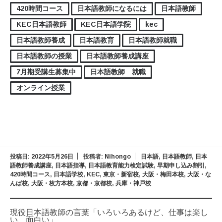
420時間コース
日本語教師になるには
日本語教師
KEC日本語教師
KEC日本語学院
kec
日本語教師養成
日本語教育
日本語教師就職
日本語教師の授業
日本語教師養成講座
7月期受講生募集中
日本語教師 就職
オンライン授業
投稿日:
2022年5月26日
投稿者:
Nihongo
日本語
,
日本語教師
,
日本
語教師養成講座
,
日本語指導
,
日本語教育能力検定試験
,
早期申し込み割引
,
420時間コース
,
日本語学校
,
KEC
,
東京・新宿校
,
大阪・梅田本校
,
大阪・な
んば校
,
大阪・枚方本校
,
京都・京都校
,
兵庫・神戸校
現役日本語教師の言葉「いろいろあるけど、仕事は楽し
い、面白い」