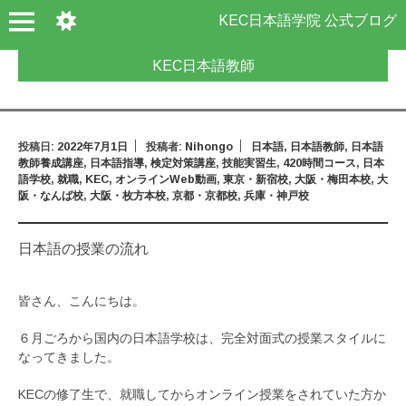
KEC日本語学院 公式ブログ
KEC日本語教師
投稿日:
2022年7月1日
投稿者:
Nihongo
日本語
,
日本語教師
,
日本語
教師養成講座
,
日本語指導
,
検定対策講座
,
技能実習生
,
420時間コース
,
日本
語学校
,
就職
,
KEC
,
オンラインWeb動画
,
東京・新宿校
,
大阪・梅田本校
,
大
阪・なんば校
,
大阪・枚方本校
,
京都・京都校
,
兵庫・神戸校
日本語の授業の流れ
皆さん、こんにちは。
６月ごろから国内の日本語学校は、完全対面式の授業スタイルに
なってきました。
KECの修了生で、就職してからオンライン授業をされていた方か