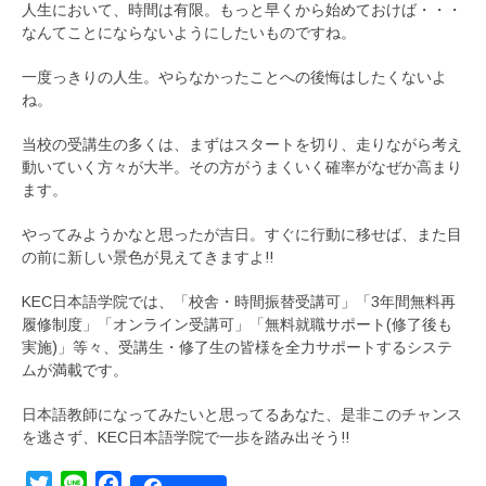
人生において、時間は有限。もっと早くから始めておけば・・・
なんてことにならないようにしたいものですね。
一度っきりの人生。やらなかったことへの後悔はしたくないよ
ね。
当校の受講生の多くは、まずはスタートを切り、走りながら考え
動いていく方々が大半。その方がうまくいく確率がなぜか高まり
ます。
やってみようかなと思ったが吉日。すぐに行動に移せば、また目
の前に新しい景色が見えてきますよ!!
KEC日本語学院では、「校舎・時間振替受講可」「3年間無料再
履修制度」「オンライン受講可」「無料就職サポート(修了後も
実施)」等々、受講生・修了生の皆様を全力サポートするシステ
ムが満載です。
日本語教師になってみたいと思ってるあなた、是非このチャンス
を逃さず、KEC日本語学院で一歩を踏み出そう!!
Twitter
Line
Facebook