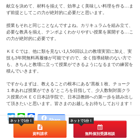
献立を決めて、材料を揃えて、効率よく美味しい料理を作る…ま
ず前提としてこの力が絶対的に必要だと思います。
授業もそれと同じことなんですよね。カリキュラムを組み立て、
必要な教具を揃え、テンポよくわかりやすい授業を展開する…こ
の力が絶対的に必要です。
ＫＥＣでは、他に類を見ない1人50回以上の教壇実習に加え、実
技も3年間無料再履修が可能ですので、全く指導経験のない方で
も、きちんと教壇に立って授業ができるようになるまでの練習を
積んでいきます。
ですからまずは、教えることの根本にある“黒板１枚、チョーク
１本あれば授業ができる”ところを目指して、少人数制対面クラ
ス授業のＫＥＣ日本語学院で、日本語教師への第一歩を踏み出し
て頂きたいと思います。皆さまのお越しをお待ちしております！
Twitter
Line
Facebook
Share
ネットで1分！
ネットで1分！
資料請求
無料個別受講相談