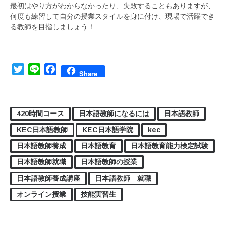
最初はやり方がわからなかったり、失敗することもありますが、
何度も練習して自分の授業スタイルを身に付け、現場で活躍でき
る教師を目指しましょう！
Twitter
Line
Facebook
Share
420時間コース
日本語教師になるには
日本語教師
KEC日本語教師
KEC日本語学院
kec
日本語教師養成
日本語教育
日本語教育能力検定試験
日本語教師就職
日本語教師の授業
日本語教師養成講座
日本語教師 就職
オンライン授業
技能実習生