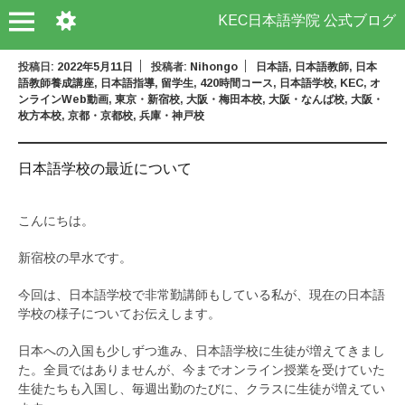
KEC日本語学院 公式ブログ
投稿日:
2022年5月11日
投稿者:
Nihongo
日本語
,
日本語教師
,
日本
語教師養成講座
,
日本語指導
,
留学生
,
420時間コース
,
日本語学校
,
KEC
,
オ
ンラインWeb動画
,
東京・新宿校
,
大阪・梅田本校
,
大阪・なんば校
,
大阪・
枚方本校
,
京都・京都校
,
兵庫・神戸校
日本語学校の最近について
こんにちは。
新宿校の早水です。
今回は、日本語学校で非常勤講師もしている私が、現在の日本語
学校の様子についてお伝えします。
日本への入国も少しずつ進み、日本語学校に生徒が増えてきまし
た。全員ではありませんが、今までオンライン授業を受けていた
生徒たちも入国し、毎週出勤のたびに、クラスに生徒が増えてい