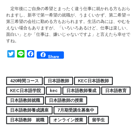
定年後にご自身の希望とまったく違う仕事に就かれる方もおら
れますし、新卒で第一希望の就職が、うまくいかず、第二希望⇒
第三希望の会社に勤める方もおられます。生活の為には、やむを
えない場合もありますが、「いろいろあるけど、仕事は楽しい、
面白い」とか「仕事は、嫌いじゃないですよ」と言えたら幸せで
すね。
Twitter
Line
Facebook
Share
420時間コース
日本語教師
KEC日本語教師
KEC日本語学院
kec
日本語教師養成
日本語教育
日本語教師就職
日本語教師の授業
日本語教師養成講座
7月期受講生募集中
日本語教師 就職
オンライン授業
留学生