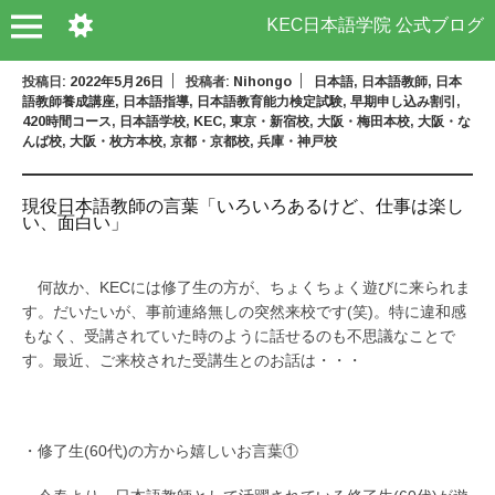
KEC日本語学院 公式ブログ
投稿日:
2022年5月26日
投稿者:
Nihongo
日本語
,
日本語教師
,
日本
語教師養成講座
,
日本語指導
,
日本語教育能力検定試験
,
早期申し込み割引
,
420時間コース
,
日本語学校
,
KEC
,
東京・新宿校
,
大阪・梅田本校
,
大阪・な
んば校
,
大阪・枚方本校
,
京都・京都校
,
兵庫・神戸校
現役日本語教師の言葉「いろいろあるけど、仕事は楽し
い、面白い」
何故か、KECには修了生の方が、ちょくちょく遊びに来られま
す。だいたいが、事前連絡無しの突然来校です(笑)。特に違和感
もなく、受講されていた時のように話せるのも不思議なことで
す。最近、ご来校された受講生とのお話は・・・
・修了生(60代)の方から嬉しいお言葉①