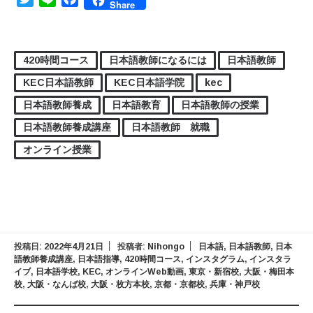
Share
420時間コース
日本語教師になるには
日本語教師
KEC日本語教師
KEC日本語学院
kec
日本語教師養成
日本語教育
日本語教師の授業
日本語教師養成講座
日本語教師 就職
オンライン授業
投稿日:
2022年4月21日
投稿者:
Nihongo
日本語
,
日本語教師
,
日本
語教師養成講座
,
日本語指導
,
420時間コース
,
インスタグラム
,
インスタラ
イブ
,
日本語学校
,
KEC
,
オンラインWeb動画
,
東京・新宿校
,
大阪・梅田本
校
,
大阪・なんば校
,
大阪・枚方本校
,
京都・京都校
,
兵庫・神戸校