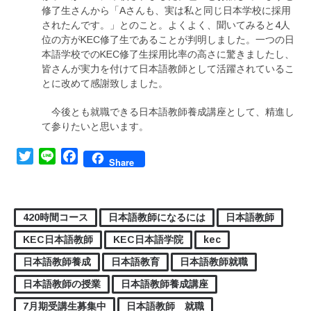
修了生さんから「Aさんも、実は私と同じ日本学校に採用
されたんです。」とのこと。よくよく、聞いてみると4人
位の方がKEC修了生であることが判明しました。一つの日
本語学校でのKEC修了生採用比率の高さに驚きましたし、
皆さんが実力を付けて日本語教師として活躍されているこ
とに改めて感謝致しました。
今後とも就職できる日本語教師養成講座として、精進し
て参りたいと思います。
Twitter
Line
Facebook
Share
420時間コース
日本語教師になるには
日本語教師
KEC日本語教師
KEC日本語学院
kec
日本語教師養成
日本語教育
日本語教師就職
日本語教師の授業
日本語教師養成講座
7月期受講生募集中
日本語教師 就職