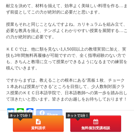
献立を決めて、材料を揃えて、効率よく美味しい料理を作る…ま
ず前提としてこの力が絶対的に必要だと思います。
授業もそれと同じことなんですよね。カリキュラムを組み立て、
必要な教具を揃え、テンポよくわかりやすい授業を展開する…こ
の力が絶対的に必要です。
ＫＥＣでは、他に類を見ない1人50回以上の教壇実習に加え、実
技も3年間無料再履修が可能ですので、全く指導経験のない方で
も、きちんと教壇に立って授業ができるようになるまでの練習を
積んでいきます。
ですからまずは、教えることの根本にある“黒板１枚、チョーク
１本あれば授業ができる”ところを目指して、少人数制対面クラ
ス授業のＫＥＣ日本語学院で、日本語教師への第一歩を踏み出し
て頂きたいと思います。皆さまのお越しをお待ちしております！
Twitter
Line
Facebook
Share
ネットで1分！
ネットで1分！
資料請求
無料個別受講相談