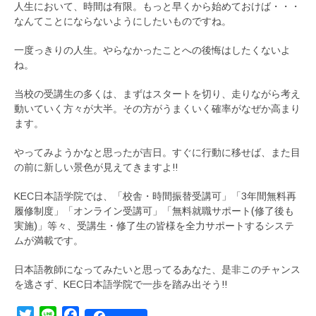
人生において、時間は有限。もっと早くから始めておけば・・・
なんてことにならないようにしたいものですね。
一度っきりの人生。やらなかったことへの後悔はしたくないよ
ね。
当校の受講生の多くは、まずはスタートを切り、走りながら考え
動いていく方々が大半。その方がうまくいく確率がなぜか高まり
ます。
やってみようかなと思ったが吉日。すぐに行動に移せば、また目
の前に新しい景色が見えてきますよ!!
KEC日本語学院では、「校舎・時間振替受講可」「3年間無料再
履修制度」「オンライン受講可」「無料就職サポート(修了後も
実施)」等々、受講生・修了生の皆様を全力サポートするシステ
ムが満載です。
日本語教師になってみたいと思ってるあなた、是非このチャンス
を逃さず、KEC日本語学院で一歩を踏み出そう!!
Twitter
Line
Facebook