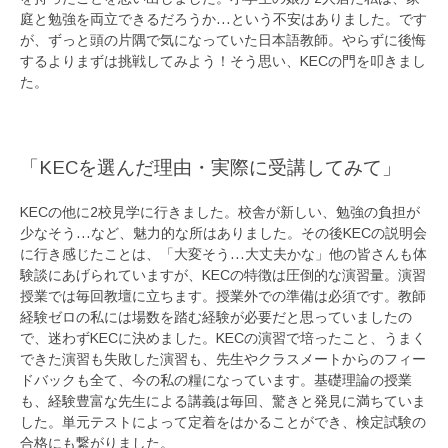
庭と勉強を両立できるだろうか…という不安はありました。です
が、ずっと頭の片隅で気になっていた日本語教師。やらずに後悔
するよりまずは挑戦してみよう！そう思い、KECの門を叩きまし
た。
「KECを選んだ理由・実際に受講してみて」
KECの他に2校見学に行きました。校舎が新しい、勉強の負担が
少なそう…など、魅力的な所はありました。その後KECの説明会
に行き感じたことは、「大変そう…大丈夫かな」他の皆さんも体
験談にあげられていますが、KECの特徴は圧倒的な演習量。演習
授業では毎回教壇に立ちます。授業外での準備は必須です。教師
経験ゼロの私には場数を踏む経験が必要だと思っていましたの
で、迷わずKECに決めました。KECの演習で培ったこと、うまく
できた演習も失敗した演習も、先生やクラスメートからのフィー
ドバックも全て、今の私の糧になっています。基礎理論の授業
も、経験豊富な先生による講義は毎回、驚きと発見に満ちていま
した。単元テストによって定着をはかることができ、検定試験の
合格にも繋がりました。