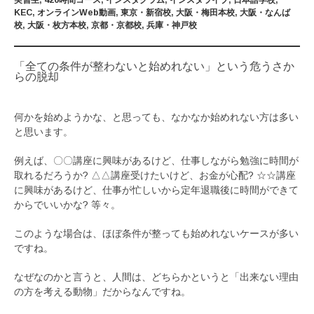
実習生
,
420時間コース
,
インスタグラム
,
インスタライブ
,
日本語学校
,
KEC
,
オンラインWeb動画
,
東京・新宿校
,
大阪・梅田本校
,
大阪・なんば
校
,
大阪・枚方本校
,
京都・京都校
,
兵庫・神戸校
「全ての条件が整わないと始めれない」という危うさか
らの脱却
何かを始めようかな、と思っても、なかなか始めれない方は多い
と思います。
例えば、〇〇講座に興味があるけど、仕事しながら勉強に時間が
取れるだろうか? △△講座受けたいけど、お金が心配? ☆☆講座
に興味があるけど、仕事が忙しいから定年退職後に時間ができて
からでいいかな? 等々。
このような場合は、ほぼ条件が整っても始めれないケースが多い
ですね。
なぜなのかと言うと、人間は、どちらかというと「出来ない理由
の方を考える動物」だからなんですね。