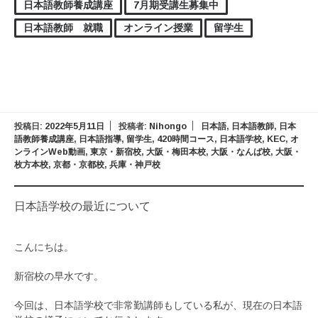
日本語教師養成講座
7月期受講生募集中
日本語教師 就職
オンライン授業
留学生
投稿日:
2022年5月11日
投稿者:
Nihongo
日本語
,
日本語教師
,
日本
語教師養成講座
,
日本語指導
,
留学生
,
420時間コース
,
日本語学校
,
KEC
,
オ
ンラインWeb動画
,
東京・新宿校
,
大阪・梅田本校
,
大阪・なんば校
,
大阪・
枚方本校
,
京都・京都校
,
兵庫・神戸校
日本語学校の最近について
こんにちは。
新宿校の早水です。
今回は、日本語学校で非常勤講師もしている私が、現在の日本語