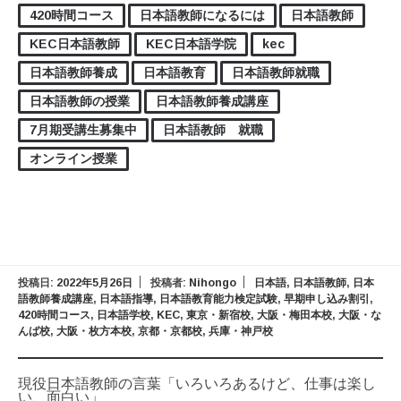
420時間コース
日本語教師になるには
日本語教師
KEC日本語教師
KEC日本語学院
kec
日本語教師養成
日本語教育
日本語教師就職
日本語教師の授業
日本語教師養成講座
7月期受講生募集中
日本語教師 就職
オンライン授業
投稿日:
2022年5月26日
投稿者:
Nihongo
日本語
,
日本語教師
,
日本
語教師養成講座
,
日本語指導
,
日本語教育能力検定試験
,
早期申し込み割引
,
420時間コース
,
日本語学校
,
KEC
,
東京・新宿校
,
大阪・梅田本校
,
大阪・な
んば校
,
大阪・枚方本校
,
京都・京都校
,
兵庫・神戸校
現役日本語教師の言葉「いろいろあるけど、仕事は楽し
い、面白い」