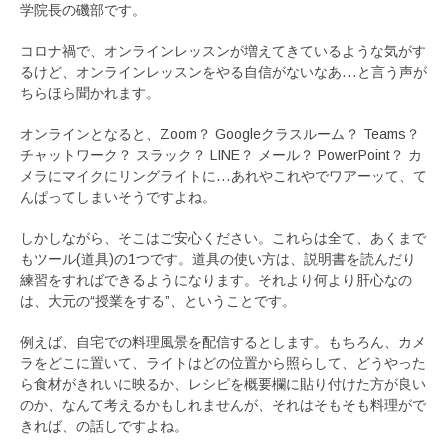
学院長の磯部です。
コロナ禍で、オンラインレッスンが増えてきているような気がす
るけど、オンラインレッスンをやる自信がないなあ…と言う声が
ちらほら聞かれます。
オンラインとなると、Zoom？ Googleクラスルーム？ Teams？
チャットワーク？ スラック？ LINE？ メール？ PowerPoint？ カ
メラにマイクにリングライトに…あれやこれやでワアーッて、て
んぱってしまいそうですよね。
しかしながら、そこはご安心ください。これらは全て、あくまで
もツール(道具)の1つです。道具の使い方は、説明書を読んだり
練習をすればできるようになります。それより何より肝心なの
は、大元の“授業をする”、ということです。
例えば、自宅での料理風景を配信するとします。もちろん、カメ
ラをどこに置いて、ライトはどの位置から照らして、どうやった
ら食材がきれいに映るか、レシピを概要欄に貼り付けた方が良い
のか、なんて考えるかもしれませんが、それはそもそも料理がで
きれば、の話しですよね。