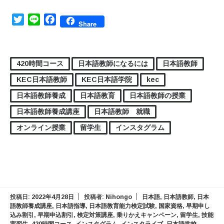
Twitter
Line
Facebook
Share
420時間コース
日本語教師になるには
日本語教師
KEC日本語教師
KEC日本語学院
kec
日本語教師養成
日本語教育
日本語教師の授業
日本語教師養成講座
日本語教師 就職
オンライン授業
留学生
インスタグラム
投稿日:
2022年4月28日
投稿者:
Nihongo
日本語
,
日本語教師
,
日本
語教師養成講座
,
日本語指導
,
日本語教育能力検定試験
,
国家資格
,
早期申し
込み割引
,
早期申込割引
,
検定対策講座
,
乗りかえキャンペーン
,
留学生
,
技能