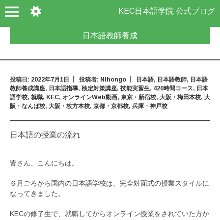
KEC日本語学院 公式ブログ
日本語教師養成
投稿日:
2022年7月1日
投稿者:
Nihongo
日本語
,
日本語教師
,
日本語
教師養成講座
,
日本語指導
,
検定対策講座
,
技能実習生
,
420時間コース
,
日本
語学校
,
就職
,
KEC
,
オンラインWeb動画
,
東京・新宿校
,
大阪・梅田本校
,
大
阪・なんば校
,
大阪・枚方本校
,
京都・京都校
,
兵庫・神戸校
日本語の授業の流れ
皆さん、こんにちは。
６月ごろから国内の日本語学校は、完全対面式の授業スタイルに
なってきました。
KECの修了生で、就職してからオンライン授業をされていた方か