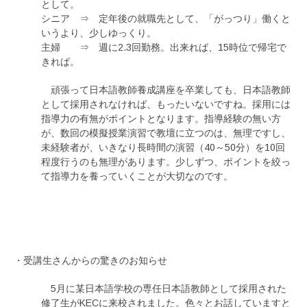
として。
シニア ⇒ 定年後の就職先として、「がっつり」働くと
いうより、少しゆっくり。
主婦 ⇒ 週に2.3回勤務。出来れば、15時位で帰宅で
きれば。
頑張って日本語教師養成講座を卒業しても、日本語教師
として採用されなければ、もったいないですね。採用には
指導力の有無がポイントとなります。指導経験の無い方
が、数回の模擬授業演習で教壇に立つのは、無理ですし、
未経験者が、いきなり長時間の演習（40～50分）を10回
程度行うのも無理があります。少しずつ、ポイントを絞っ
て指導力を養っていくことが大切なのです。
・受講生さんからの驚きのお知らせ
5月に某日本語学校の専任日本語教師として採用された
修了生がKECに来校されました。色々とお話していますと