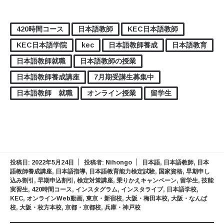
420時間コース
日本語教師
KEC日本語教師
KEC日本語学院
kec
日本語教師養成
日本語教育
日本語教師就職
日本語教師の授業
日本語教師養成講座
7月期受講生募集中
日本語教師 就職
オンライン授業
留学生
投稿日:
2022年5月24日
投稿者:
Nihongo
日本語
,
日本語教師
,
日本
語教師養成講座
,
日本語指導
,
日本語教育能力検定試験
,
国家資格
,
早期申し
込み割引
,
早期申込割引
,
検定対策講座
,
乗りかえキャンペーン
,
留学生
,
技能
実習生
,
420時間コース
,
インスタグラム
,
インスタライブ
,
日本語学校
,
KEC
,
オンラインWeb動画
,
東京・新宿校
,
大阪・梅田本校
,
大阪・なんば
校
,
大阪・枚方本校
,
京都・京都校
,
兵庫・神戸校