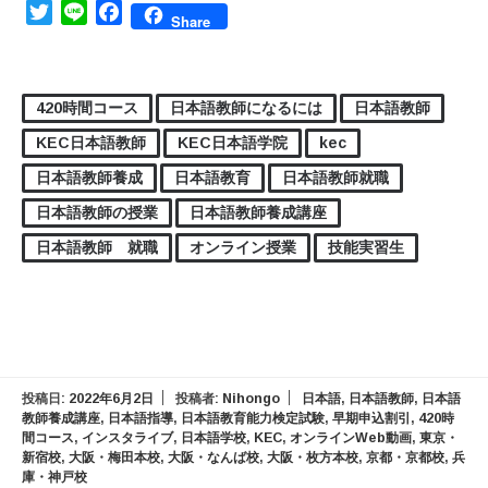
Twitter
Line
Facebook
Share
420時間コース
日本語教師になるには
日本語教師
KEC日本語教師
KEC日本語学院
kec
日本語教師養成
日本語教育
日本語教師就職
日本語教師の授業
日本語教師養成講座
日本語教師 就職
オンライン授業
技能実習生
投稿日:
2022年6月2日
投稿者:
Nihongo
日本語
,
日本語教師
,
日本語
教師養成講座
,
日本語指導
,
日本語教育能力検定試験
,
早期申込割引
,
420時
間コース
,
インスタライブ
,
日本語学校
,
KEC
,
オンラインWeb動画
,
東京・
新宿校
,
大阪・梅田本校
,
大阪・なんば校
,
大阪・枚方本校
,
京都・京都校
,
兵
庫・神戸校