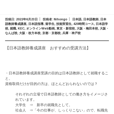
投稿日:
2022年6月23日
投稿者:
Nihongo
日本語
,
日本語教師
,
日本
語教師養成講座
,
日本語指導
,
留学生
,
技能実習生
,
420時間コース
,
日本語学
校
,
就職
,
KEC
,
オンラインWeb動画
,
東京・新宿校
,
大阪・梅田本校
,
大阪・
なんば校
,
大阪・枚方本校
,
京都・京都校
,
兵庫・神戸校
【日本語教師養成講座 おすすめの受講方法】
・日本語教師養成講座受講の目的は日本語教師として就職するこ
と。
資格取得だけが目的の方は、ほとんどおられないのでは？
それぞれの立場で日本語教師としての働き方をイメージさ
れています。
大学生 ⇒ 新卒の就職先として。
社会人 ⇒「今の仕事が、しっくりこない」ので、転職先