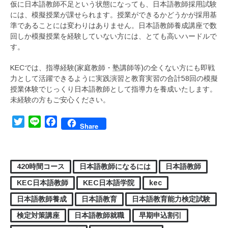
仮に日本語教師不足という状態になっても、日本語教師採用試験
には、模擬授業が課せられます。授業ができるかどうかが採用基
準であることには変わりはありません。日本語教師養成講座で数
回しか模擬授業を経験していない方には、とても高いハードルで
す。
KECでは、指導経験(家庭教師・塾講師等)の全くない方にも即戦
力として活躍できるように実践演習と教育実習の合計58回の模擬
授業体験でじっくり日本語教師として指導力を養成いたします。
未経験の方もご安心ください。
Twitter
Line
Facebook
Share
420時間コース
日本語教師になるには
日本語教師
KEC日本語教師
KEC日本語学院
kec
日本語教師養成
日本語教育
日本語教育能力検定試験
検定対策講座
日本語教師就職
早期申込割引