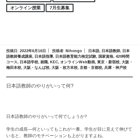
オンライン授業
7月生募集
投稿日:
2022年6月16日
投稿者:
Nihongo
日本語
,
日本語教師
,
日本
語教師養成講座
,
日本語指導
,
日本語教育能力検定試験
,
国家資格
,
420時間
コース
,
日本語学校
,
就職
,
KEC
,
オンラインWeb動画
,
東京・新宿校
,
大阪・
梅田本校
,
大阪・なんば校
,
大阪・枚方本校
,
京都・京都校
,
兵庫・神戸校
日本語教師のやりがいって何?
日本語教師のやりがいって何でしょうか?
学生の成長―何といってもこれが一番。学生が目に見えて伸びて
いると、教師のモチベーションも上がりますよね。