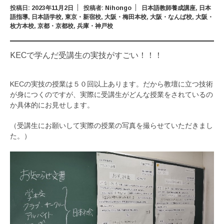
投稿日:
2023年11月2日
投稿者:
Nihongo
日本語教師養成講座
,
日本
語指導
,
日本語学校
,
東京・新宿校
,
大阪・梅田本校
,
大阪・なんば校
,
大阪・
枚方本校
,
京都・京都校
,
兵庫・神戸校
KECで学んだ受講生の実技がすごい！！！
KECの実技の授業は５０回以上あります。だから教壇に立つ技術
が身につくのですが、実際に受講生がどんな授業をされているの
か具体的にお見せします。
（受講生にお願いして実際の授業の写真を撮らせていただきまし
た。）