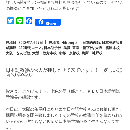
詳しい受講プランや説明も無料相談会を行っているので、ぜひこ
の機会にご参加いただければと思います。
Twitter
Line
Facebook
Share
投稿日:
2023年7月27日
投稿者:
Nihongo
日本語教師
,
日本語教師養
成講座
,
420時間コース
,
日本語学校
,
就職
,
東京・新宿校
,
大阪・梅田本校
,
大阪・なんば校
,
大阪・枚方本校
,
京都・京都校
,
兵庫・神戸校
日本語教師の求人が押し寄せて来ています！←嬉しい悲
鳴＼(◎o◎)／！
皆さま、ごきげんよう。七色の語り部こと、ＫＥＣ日本語学院
学院長の磯部です。
本日は、大阪の茶屋町にあります日本語学校さんにお越し頂き、
採用説明会を開催致しました！その学校の教務主任を務められて
いるのが、他でもないＫＥＣ日本語学院の修了生さんなんです
よ。