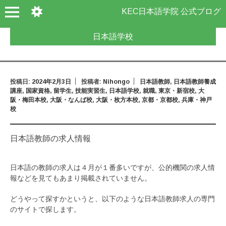
KEC日本語学院 公式ブログ
日本語学校
投稿日:
2024年2月3日
投稿者:
Nihongo
日本語教師
,
日本語教師養成
講座
,
国家資格
,
留学生
,
技能実習生
,
日本語学校
,
就職
,
東京・新宿校
,
大
阪・梅田本校
,
大阪・なんば校
,
大阪・枚方本校
,
京都・京都校
,
兵庫・神戸
校
日本語教師の求人情報
日本語の教師の求人は４月が１番多いですが、公的機関の求人情
報などを見てもあまり掲載されていません。
どうやって探すかというと、以下のような日本語教師求人の専門
のサイトで探します。