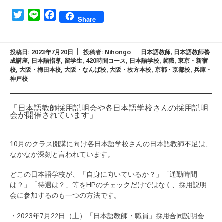
Twitter
Line
Facebook
Share
投稿日:
2023年7月20日
投稿者:
Nihongo
日本語教師
,
日本語教師養
成講座
,
日本語指導
,
留学生
,
420時間コース
,
日本語学校
,
就職
,
東京・新宿
校
,
大阪・梅田本校
,
大阪・なんば校
,
大阪・枚方本校
,
京都・京都校
,
兵庫・
神戸校
「日本語教師採用説明会や各日本語学校さんの採用説明
会が開催されています」
10月のクラス開講に向け各日本語学校さんの日本語教師不足は、
なかなか深刻と言われています。
どこの日本語学校が、「自身に向いているか？」「通勤時間
は？」「待遇は？」等をHPのチェックだけではなく、採用説明
会に参加するのも一つの方法です。
・2023年7月22日（土）「日本語教師・職員」採用合同説明会