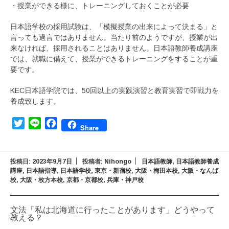
・授業ができる様に、トレーニングしておくことが必要
日本語学校の採用試験は、「模擬授業の出来によって決まる」と
言っても過言ではありません。当たり前のようですが、授業が出
来なければ、採用されることはありません。日本語教師養成講座
では、就職に備えて、授業ができるトレーニングをすることが重
要です。
KEC日本語学院では、50回以上の実践演習と教育実習で即戦力を
養成致します。
Twitter
Line
Facebook
Share
投稿日:
2023年9月7日
投稿者:
Nihongo
日本語教師
,
日本語教師養成
講座
,
日本語指導
,
日本語学校
,
東京・新宿校
,
大阪・梅田本校
,
大阪・なんば
校
,
大阪・枚方本校
,
京都・京都校
,
兵庫・神戸校
文法「私は北海道に行ったことがあります」どうやって
教える？