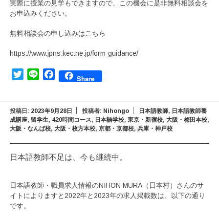
実際に授業の見学もできますので、この機会に是非無料相談会を
お申込みください。
無料相談会の申し込みはこちら
https://www.jpns.kec.ne.jp/form-guidance/
Twitter
Line
Facebook
Share
投稿日:
2023年9月28日
投稿者:
Nihongo
日本語教師
,
日本語教師養
成講座
,
留学生
,
420時間コース
,
日本語学校
,
東京・新宿校
,
大阪・梅田本校
,
大阪・なんば校
,
大阪・枚方本校
,
京都・京都校
,
兵庫・神戸校
日本語教師不足は、今も継続中。
日本語教師・職員求人情報のNIHON MURA（日本村）さんのサ
イトによりますと2022年と2023年の求人掲載数は、以下の通り
です。