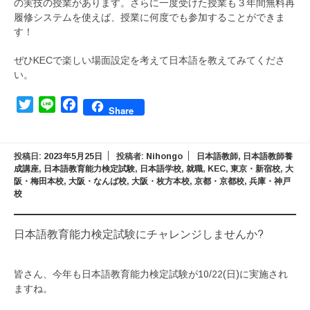
の実技の授業があります。さらに一度受けた授業も３年間無料再
履修システムを使えば、授業に何度でも参加することができま
す！
ぜひKECで楽しい場面設定を考えて日本語を教えてみてくださ
い。
Twitter
Line
Facebook
Share
投稿日:
2023年5月25日
投稿者:
Nihongo
日本語教師
,
日本語教師養
成講座
,
日本語教育能力検定試験
,
日本語学校
,
就職
,
KEC
,
東京・新宿校
,
大
阪・梅田本校
,
大阪・なんば校
,
大阪・枚方本校
,
京都・京都校
,
兵庫・神戸
校
日本語教育能力検定試験にチャレンジしませんか?
皆さん、今年も日本語教育能力検定試験が10/22(日)に実施され
ますね。