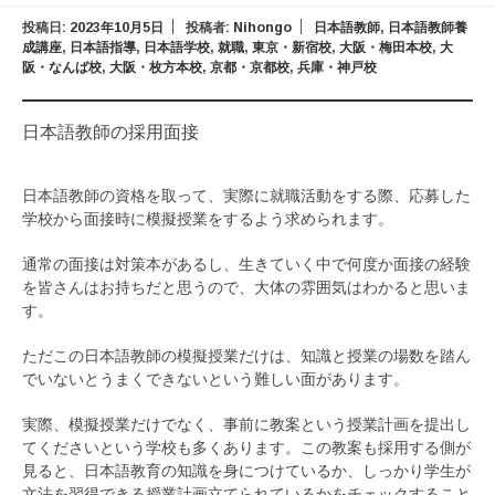
投稿日:
2023年10月5日
投稿者:
Nihongo
日本語教師
,
日本語教師養
成講座
,
日本語指導
,
日本語学校
,
就職
,
東京・新宿校
,
大阪・梅田本校
,
大
阪・なんば校
,
大阪・枚方本校
,
京都・京都校
,
兵庫・神戸校
日本語教師の採用面接
日本語教師の資格を取って、実際に就職活動をする際、応募した
学校から面接時に模擬授業をするよう求められます。
通常の面接は対策本があるし、生きていく中で何度か面接の経験
を皆さんはお持ちだと思うので、大体の雰囲気はわかると思いま
す。
ただこの日本語教師の模擬授業だけは、知識と授業の場数を踏ん
でいないとうまくできないという難しい面があります。
実際、模擬授業だけでなく、事前に教案という授業計画を提出し
てくださいという学校も多くあります。この教案も採用する側が
見ると、日本語教育の知識を身につけているか、しっかり学生が
文法を習得できる授業計画立てられているかをチェックすること