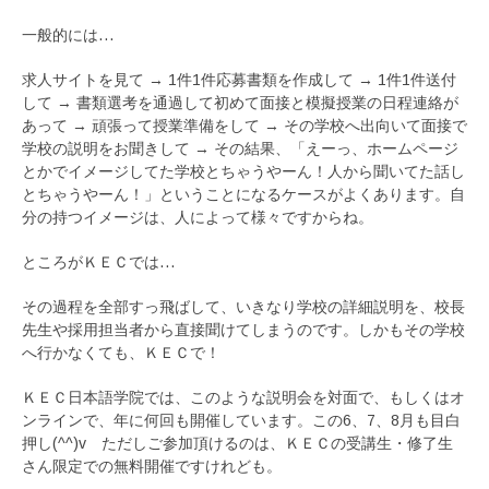
一般的には…
求人サイトを見て → 1件1件応募書類を作成して → 1件1件送付
して → 書類選考を通過して初めて面接と模擬授業の日程連絡が
あって → 頑張って授業準備をして → その学校へ出向いて面接で
学校の説明をお聞きして → その結果、「えーっ、ホームページ
とかでイメージしてた学校とちゃうやーん！人から聞いてた話し
とちゃうやーん！」ということになるケースがよくあります。自
分の持つイメージは、人によって様々ですからね。
ところがＫＥＣでは…
その過程を全部すっ飛ばして、いきなり学校の詳細説明を、校長
先生や採用担当者から直接聞けてしまうのです。しかもその学校
へ行かなくても、ＫＥＣで！
ＫＥＣ日本語学院では、このような説明会を対面で、もしくはオ
ンラインで、年に何回も開催しています。この6、7、8月も目白
押し(^^)v ただしご参加頂けるのは、ＫＥＣの受講生・修了生
さん限定での無料開催ですけれども。