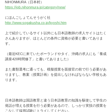
NIHONMURA（日本村）
https://job.nihonmura.jp/category/new/
にほんごしょてんそうがく社
http://www.sogakusha.co.jp/kyoshi.htm
上で紹介しているサイト以外にも日本語教師の求人サイトはたく
さんありますが、ほとんどの条件に資格が必要と書いてありま
す。
（最近KECに来ていたポーランドやタイ、沖縄の求人にも「養成
講座420時間修了」と書いてありました）
また書類選考に通っても、模擬授業を面接官の前で行う必要があ
りますし、教案（授業計画）を提出しなければならない学校もあ
ります。
日本語教師は国語教育と違う日本語教育の知識を駆使して学生の
発話が増える授業を行う必要があるので、しっかり実技の授業を
こなして採用試験にトライしてください。