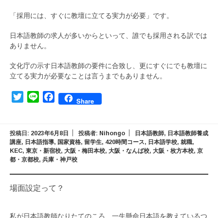
「採用には、すぐに教壇に立てる実力が必要」です。
日本語教師の求人が多いからといって、誰でも採用される訳では
ありません。
文化庁の示す日本語教師の要件に合致し、更にすぐにでも教壇に
立てる実力が必要なことは言うまでもありません。
Twitter
Line
Facebook
Share
投稿日:
2023年6月8日
投稿者:
Nihongo
日本語教師
,
日本語教師養成
講座
,
日本語指導
,
国家資格
,
留学生
,
420時間コース
,
日本語学校
,
就職
,
KEC
,
東京・新宿校
,
大阪・梅田本校
,
大阪・なんば校
,
大阪・枚方本校
,
京
都・京都校
,
兵庫・神戸校
場面設定って？
私が日本語教師なりたてのころ、一生懸命日本語を教えているつ