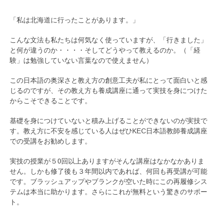
「私は北海道に行ったことがあります。」
こんな文法も私たちは何気なく使っていますが、「行きました」
と何が違うのか・・・・そしてどうやって教えるのか。（「経
験」は勉強していない言葉なので使えません）
この日本語の奥深さと教え方の創意工夫が私にとって面白いと感
じるのですが、その教え方も養成講座に通って実技を身につけた
からこそできることです。
基礎を身につけていないと積み上げることができないのが実技で
す。教え方に不安を感じている人はぜひKEC日本語教師養成講座
での受講をお勧めします。
実技の授業が５0回以上ありますがそんな講座はなかなかありま
せん。しかも修了後も３年間以内であれば、何回も再受講が可能
です。ブラッシュアップやブランクが空いた時にこの再履修シス
テムは本当に助かります。さらにこれが無料という驚きのサポー
ト。