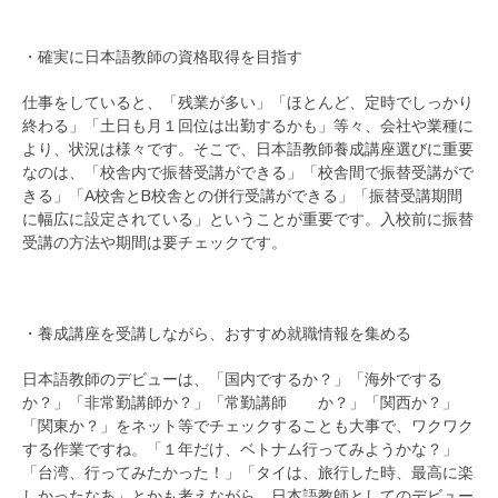
・確実に日本語教師の資格取得を目指す
仕事をしていると、「残業が多い」「ほとんど、定時でしっかり
終わる」「土日も月１回位は出勤するかも」等々、会社や業種に
より、状況は様々です。そこで、日本語教師養成講座選びに重要
なのは、「校舎内で振替受講ができる」「校舎間で振替受講がで
きる」「A校舎とB校舎との併行受講ができる」「振替受講期間
に幅広に設定されている」ということが重要です。入校前に振替
受講の方法や期間は要チェックです。
・養成講座を受講しながら、おすすめ就職情報を集める
日本語教師のデビューは、「国内でするか？」「海外でする
か？」「非常勤講師か？」「常勤講師 か？」「関西か？」
「関東か？」をネット等でチェックすることも大事で、ワクワク
する作業ですね。「１年だけ、ベトナム行ってみようかな？」
「台湾、行ってみたかった！」「タイは、旅行した時、最高に楽
しかったなあ」とかも考えながら、日本語教師としてのデビュー