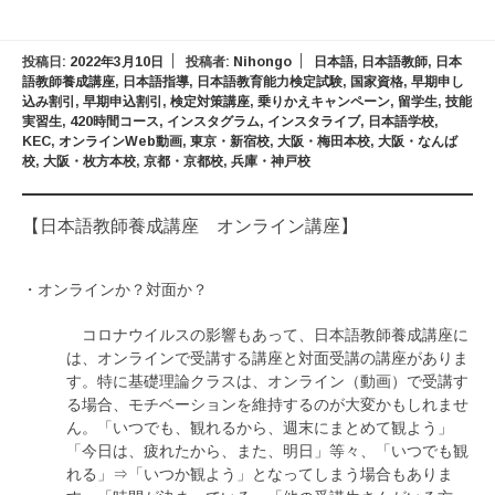
投稿日:
2022年3月10日
投稿者:
Nihongo
日本語
,
日本語教師
,
日本
語教師養成講座
,
日本語指導
,
日本語教育能力検定試験
,
国家資格
,
早期申し
込み割引
,
早期申込割引
,
検定対策講座
,
乗りかえキャンペーン
,
留学生
,
技能
実習生
,
420時間コース
,
インスタグラム
,
インスタライブ
,
日本語学校
,
KEC
,
オンラインWeb動画
,
東京・新宿校
,
大阪・梅田本校
,
大阪・なんば
校
,
大阪・枚方本校
,
京都・京都校
,
兵庫・神戸校
【日本語教師養成講座 オンライン講座】
・オンラインか？対面か？
コロナウイルスの影響もあって、日本語教師養成講座に
は、オンラインで受講する講座と対面受講の講座がありま
す。特に基礎理論クラスは、オンライン（動画）で受講す
る場合、モチベーションを維持するのが大変かもしれませ
ん。「いつでも、観れるから、週末にまとめて観よう」
「今日は、疲れたから、また、明日」等々、「いつでも観
れる」⇒「いつか観よう」となってしまう場合もありま