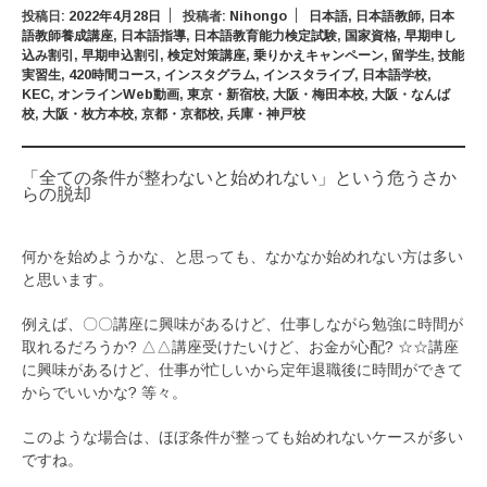
投稿日:
2022年4月28日
投稿者:
Nihongo
日本語
,
日本語教師
,
日本
語教師養成講座
,
日本語指導
,
日本語教育能力検定試験
,
国家資格
,
早期申し
込み割引
,
早期申込割引
,
検定対策講座
,
乗りかえキャンペーン
,
留学生
,
技能
実習生
,
420時間コース
,
インスタグラム
,
インスタライブ
,
日本語学校
,
KEC
,
オンラインWeb動画
,
東京・新宿校
,
大阪・梅田本校
,
大阪・なんば
校
,
大阪・枚方本校
,
京都・京都校
,
兵庫・神戸校
「全ての条件が整わないと始めれない」という危うさか
らの脱却
何かを始めようかな、と思っても、なかなか始めれない方は多い
と思います。
例えば、〇〇講座に興味があるけど、仕事しながら勉強に時間が
取れるだろうか? △△講座受けたいけど、お金が心配? ☆☆講座
に興味があるけど、仕事が忙しいから定年退職後に時間ができて
からでいいかな? 等々。
このような場合は、ほぼ条件が整っても始めれないケースが多い
ですね。