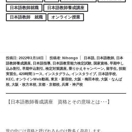
日本語教師就職
日本語教師養成講座
日本語教師 就職
オンライン授業
投稿日:
2022年3月18日
投稿者:
Nihongo
日本語
,
日本語教師
,
日本
語教師養成講座
,
日本語指導
,
日本語教育能力検定試験
,
国家資格
,
早期申し
込み割引
,
早期申込割引
,
検定対策講座
,
乗りかえキャンペーン
,
留学生
,
技能
実習生
,
420時間コース
,
インスタグラム
,
インスタライブ
,
日本語学校
,
KEC
,
オンラインWeb動画
,
東京・新宿校
,
大阪・梅田本校
,
大阪・なんば
校
,
大阪・枚方本校
,
京都・京都校
,
兵庫・神戸校
【日本語教師養成講座 資格とその意味とは･･･】
世の中には資格と呼ばれるものは数多く存在します。