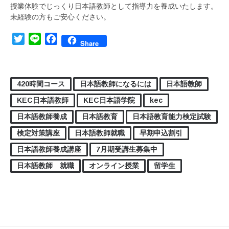
授業体験でじっくり日本語教師として指導力を養成いたします。
未経験の方もご安心ください。
Twitter
Line
Facebook
Share
420時間コース
日本語教師になるには
日本語教師
KEC日本語教師
KEC日本語学院
kec
日本語教師養成
日本語教育
日本語教育能力検定試験
検定対策講座
日本語教師就職
早期申込割引
日本語教師養成講座
7月期受講生募集中
日本語教師 就職
オンライン授業
留学生