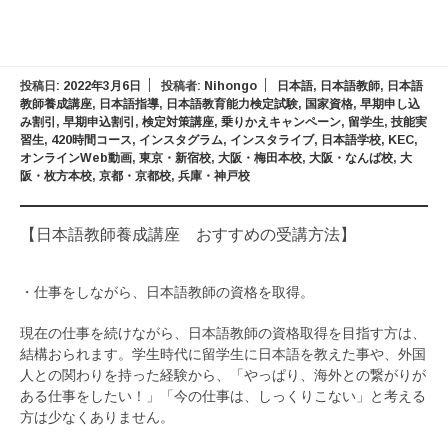
投稿日:
2022年3月6日
投稿者:
Nihongo
日本語
,
日本語教師
,
日本語
教師養成講座
,
日本語指導
,
日本語教育能力検定試験
,
国家資格
,
早期申し込
み割引
,
早期申込割引
,
検定対策講座
,
乗りかえキャンペーン
,
留学生
,
技能実
習生
,
420時間コース
,
インスタグラム
,
インスタライブ
,
日本語学校
,
KEC
,
オンラインWeb動画
,
東京・新宿校
,
大阪・梅田本校
,
大阪・なんば校
,
大
阪・枚方本校
,
京都・京都校
,
兵庫・神戸校
【日本語教師養成講座 おすすめの受講方法】
・仕事をしながら、日本語教師の資格を取得。
現在の仕事を続けながら、日本語教師の資格取得を目指す方は、
結構おられます。学生時代に留学生に日本語を教えた事や、外国
人との関わりを持った経験から、「やっぱり、海外との繋がりが
ある仕事をしたい！」「今の仕事は、しっくりこない」と考える
方は少なくありません。