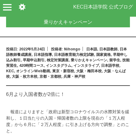
KEC日本語学院 公式ブログ
乗りかえキャンペーン
投稿日:
2022年5月24日
投稿者:
Nihongo
日本語
,
日本語教師
,
日本
語教師養成講座
,
日本語指導
,
日本語教育能力検定試験
,
国家資格
,
早期申し
込み割引
,
早期申込割引
,
検定対策講座
,
乗りかえキャンペーン
,
留学生
,
技能
実習生
,
420時間コース
,
インスタグラム
,
インスタライブ
,
日本語学校
,
KEC
,
オンラインWeb動画
,
東京・新宿校
,
大阪・梅田本校
,
大阪・なんば
校
,
大阪・枚方本校
,
京都・京都校
,
兵庫・神戸校
6月より入国者数が2倍に！
報道によりますと「政府は新型コロナウイルスの水際対策を緩
和し、１日当たりの入国・帰国者数の上限を現在の「１万人程
度」から６月に「２万人程度」に引き上げる方向で調整」とのこ
と。