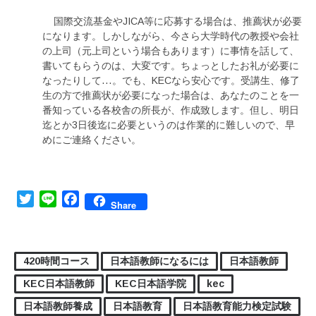
国際交流基金やJICA等に応募する場合は、推薦状が必要
になります。しかしながら、今さら大学時代の教授や会社
の上司（元上司という場合もあります）に事情を話して、
書いてもらうのは、大変です。ちょっとしたお礼が必要に
なったりして…。でも、KECなら安心です。受講生、修了
生の方で推薦状が必要になった場合は、あなたのことを一
番知っている各校舎の所長が、作成致します。但し、明日
迄とか3日後迄に必要というのは作業的に難しいので、早
めにご連絡ください。
Twitter
Line
Facebook
Share
420時間コース
日本語教師になるには
日本語教師
KEC日本語教師
KEC日本語学院
kec
日本語教師養成
日本語教育
日本語教育能力検定試験