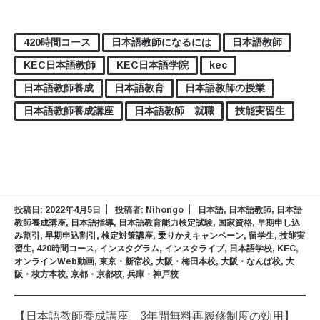
420時間コース
日本語教師になるには
日本語教師
KEC日本語教師
KEC日本語学院
kec
日本語教師養成
日本語教育
日本語教師の授業
日本語教師養成講座
日本語教師 就職
技能実習生
投稿日:
2022年4月5日
投稿者:
Nihongo
日本語
,
日本語教師
,
日本語
教師養成講座
,
日本語指導
,
日本語教育能力検定試験
,
国家資格
,
早期申し込
み割引
,
早期申込割引
,
検定対策講座
,
乗りかえキャンペーン
,
留学生
,
技能実
習生
,
420時間コース
,
インスタグラム
,
インスタライブ
,
日本語学校
,
KEC
,
オンラインWeb動画
,
東京・新宿校
,
大阪・梅田本校
,
大阪・なんば校
,
大
阪・枚方本校
,
京都・京都校
,
兵庫・神戸校
【日本語教師養成講座 3年間無料再履修制度の効用】