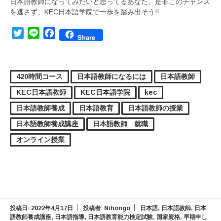
日本語教師になってみたいと思ってるあなた、是非このチャンス
を逃さず、KEC日本語学院で一歩を踏み出そう!!
Twitter
Line
Facebook
Share
420時間コース
日本語教師になるには
日本語教師
KEC日本語教師
KEC日本語学院
kec
日本語教師養成
日本語教育
日本語教師の授業
日本語教師養成講座
日本語教師 就職
オンライン授業
投稿日:
2022年4月17日
投稿者:
Nihongo
日本語
,
日本語教師
,
日本
語教師養成講座
,
日本語指導
,
日本語教育能力検定試験
,
国家資格
,
早期申し