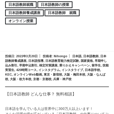
日本語教師就職
日本語教師の授業
日本語教師養成講座
日本語教師 就職
オンライン授業
投稿日:
2022年3月20日
投稿者:
Nihongo
日本語
,
日本語教師
,
日本
語教師養成講座
,
日本語指導
,
日本語教育能力検定試験
,
国家資格
,
早期申し
込み割引
,
早期申込割引
,
検定対策講座
,
乗りかえキャンペーン
,
留学生
,
技能
実習生
,
420時間コース
,
インスタグラム
,
インスタライブ
,
日本語学校
,
KEC
,
オンラインWeb動画
,
東京・新宿校
,
大阪・梅田本校
,
大阪・なんば
校
,
大阪・枚方本校
,
京都・京都校
,
兵庫・神戸校
【日本語教師 どんな仕事？ 無料相談】
日本語を学んでいる人は世界中に300万人以上います！