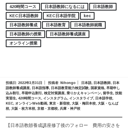
420時間コース
日本語教師になるには
日本語教師
KEC日本語教師
KEC日本語学院
kec
日本語教師養成
日本語教育
日本語教師就職
日本語教師の授業
日本語教師養成講座
オンライン授業
投稿日:
2022年3月31日
投稿者:
Nihongo
日本語
,
日本語教師
,
日本
語教師養成講座
,
日本語指導
,
日本語教育能力検定試験
,
国家資格
,
早期申し
込み割引
,
早期申込割引
,
検定対策講座
,
乗りかえキャンペーン
,
留学生
,
技能
実習生
,
420時間コース
,
インスタグラム
,
インスタライブ
,
日本語学校
,
KEC
,
オンラインWeb動画
,
東京・新宿校
,
大阪・梅田本校
,
大阪・なんば
校
,
大阪・枚方本校
,
京都・京都校
,
兵庫・神戸校
【日本語教師養成講座修了後のフォロー 費用の安さを