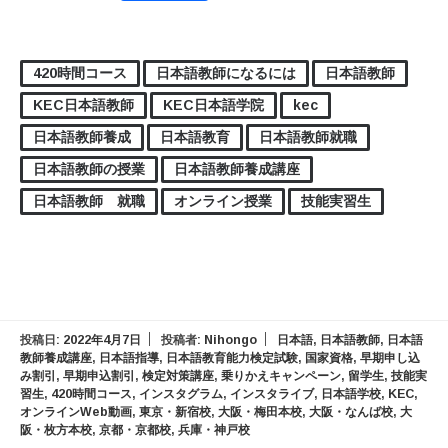
420時間コース
日本語教師になるには
日本語教師
KEC日本語教師
KEC日本語学院
kec
日本語教師養成
日本語教育
日本語教師就職
日本語教師の授業
日本語教師養成講座
日本語教師 就職
オンライン授業
技能実習生
投稿日:
2022年4月7日
投稿者:
Nihongo
日本語
,
日本語教師
,
日本語
教師養成講座
,
日本語指導
,
日本語教育能力検定試験
,
国家資格
,
早期申し込
み割引
,
早期申込割引
,
検定対策講座
,
乗りかえキャンペーン
,
留学生
,
技能実
習生
,
420時間コース
,
インスタグラム
,
インスタライブ
,
日本語学校
,
KEC
,
オンラインWeb動画
,
東京・新宿校
,
大阪・梅田本校
,
大阪・なんば校
,
大
阪・枚方本校
,
京都・京都校
,
兵庫・神戸校