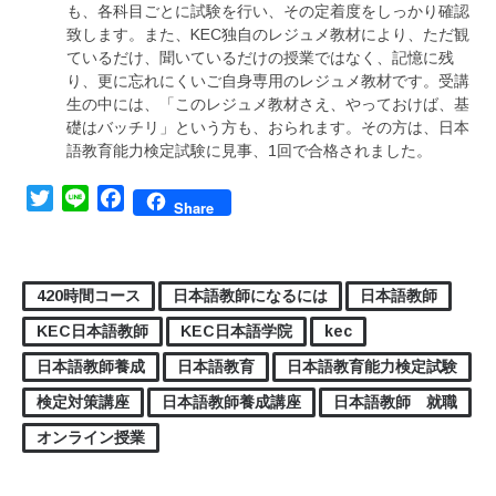
も、各科目ごとに試験を行い、その定着度をしっかり確認
致します。また、KEC独自のレジュメ教材により、ただ観
ているだけ、聞いているだけの授業ではなく、記憶に残
り、更に忘れにくいご自身専用のレジュメ教材です。受講
生の中には、「このレジュメ教材さえ、やっておけば、基
礎はバッチリ」という方も、おられます。その方は、日本
語教育能力検定試験に見事、1回で合格されました。
Twitter
Line
Facebook
Share
420時間コース
日本語教師になるには
日本語教師
KEC日本語教師
KEC日本語学院
kec
日本語教師養成
日本語教育
日本語教育能力検定試験
検定対策講座
日本語教師養成講座
日本語教師 就職
オンライン授業