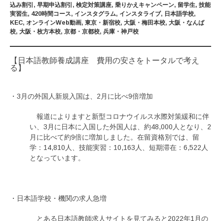
込み割引
,
早期申込割引
,
検定対策講座
,
乗りかえキャンペーン
,
留学生
,
技能
実習生
,
420時間コース
,
インスタグラム
,
インスタライブ
,
日本語学校
,
KEC
,
オンラインWeb動画
,
東京・新宿校
,
大阪・梅田本校
,
大阪・なんば
校
,
大阪・枚方本校
,
京都・京都校
,
兵庫・神戸校
【日本語教師養成講座 費用の安さをトータルで考え
る】
・3月の外国人新規入国は、2月に比べ9倍増加
報道によりますと新型コロナウイルス水際対策緩和に伴
い、3月に日本に入国した外国人は、約48,000人となり、2
月に比べて約9倍に増加しました。在留資格別では、留
学：14,810人、技能実習：10,163人、短期滞在：6,522人
となっています。
・日本語学校・機関の求人急増
とある日本語教師求人サイトを見てみると2022年1月の