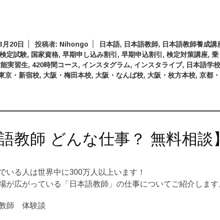
年3月20日
投稿者:
Nihongo
日本語
,
日本語教師
,
日本語教師養成講
検定試験
,
国家資格
,
早期申し込み割引
,
早期申込割引
,
検定対策講座
,
乗
技能実習生
,
420時間コース
,
インスタグラム
,
インスタライブ
,
日本語学
東京・新宿校
,
大阪・梅田本校
,
大阪・なんば校
,
大阪・枚方本校
,
京都
語教師 どんな仕事？ 無料相談
でいる人は世界中に300万人以上います！
場が広がっている「日本語教師」の仕事についてご紹介します
教師 体験談