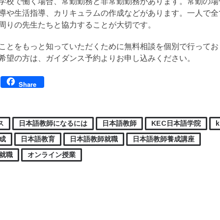
学校で働く場合、常勤勤務と非常勤勤務があります。常勤の場
導や生活指導、カリキュラムの作成などがあります。一人で全
周りの先生たちと協力することが大切です。
ことをもっと知っていただくために無料相談を個別で行ってお
希望の方は、ガイダンス予約よりお申し込みください。
Facebook
Share
ス
日本語教師になるには
日本語教師
KEC日本語学院
k
成
日本語教育
日本語教師就職
日本語教師養成講座
就職
オンライン授業