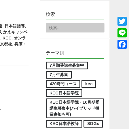
検索
座
,
日本語指導
,
検索:
Twitt
りかえキャンペ
校
,
KEC
,
オンラ
Line
・京都校
,
兵庫・
テーマ別
Face
7月期受講生募集中
7月生募集
】
420時間コース
kec
KEC日本語学院
KEC日本語学院・10月期受
。
講生募集中(ハイブリッド授
業参加も可)
KEC日本語教師
SDGs