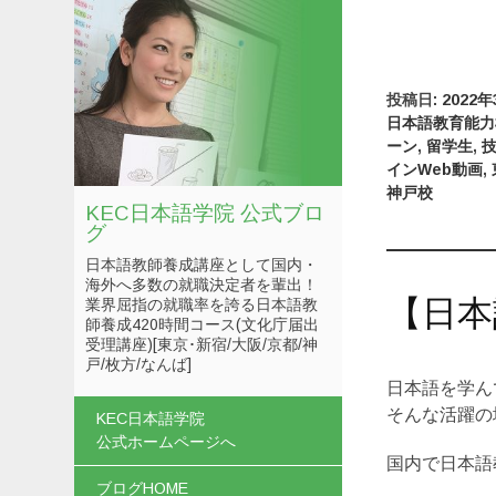
投稿日:
2022
日本語教育能力
ーン
,
留学生
,
インWeb動画
,
神戸校
KEC日本語学院 公式ブロ
グ
日本語教師養成講座として国内・
海外へ多数の就職決定者を輩出！
【日本
業界屈指の就職率を誇る日本語教
師養成420時間コース(文化庁届出
受理講座)[東京･新宿/大阪/京都/神
戸/枚方/なんば]
日本語を学ん
コンテンツへスキップ
そんな活躍の
KEC日本語学院
公式ホームページへ
国内で日本語
ブログHOME