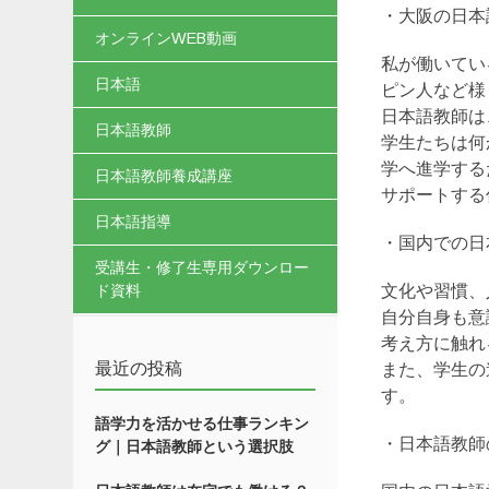
・大阪の日本
オンラインWEB動画
私が働いてい
日本語
ピン人など様
日本語教師は
日本語教師
学生たちは何
学へ進学する
日本語教師養成講座
サポートする
日本語指導
・国内での日
受講生・修了生専用ダウンロー
文化や習慣、
ド資料
自分自身も意
考え方に触れ
最近の投稿
また、学生の
す。
語学力を活かせる仕事ランキン
・日本語教師
グ｜日本語教師という選択肢