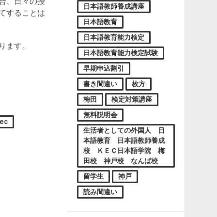
合、日々の授
日本語教師養成講座
てすることは
日本語教育
日本語教育能力検定
ります。
日本語教育能力検定試験
早期申込割引
書き間違い
枚方
梅田
検定対策講座
無料説明会
ec
生活者としての外国人 日
本語教育 日本語教師養成
校 ＫＥＣ日本語学院 梅
田校 神戸校 なんば校
留学生
神戸
読み間違い