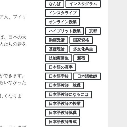
なんば
インスタグラム
インスタライブ
ア人、フィリ
オンライン授業
ハイブリット授業
京都
ば、日本の大
動画受講
国家資格
人たちの夢を
基礎理論
多文化共生
技能実習生
新宿
日本語の漢字
ができます。
日本語学校
日本語教師
もいなかった
日本語教師 就職
日本語教師になるには
しくなりま
日本語教師の授業
日本語教師就職
日本語教師養成