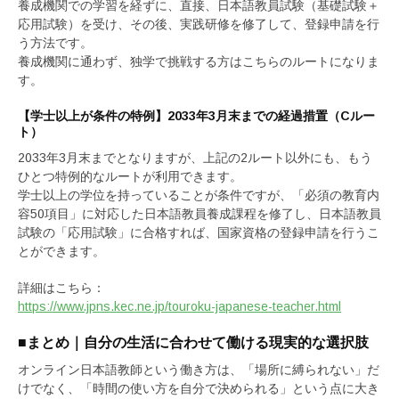
養成機関での学習を経ずに、直接、日本語教員試験（基礎試験＋
応用試験）を受け、その後、実践研修を修了して、登録申請を行
う方法です。
養成機関に通わず、独学で挑戦する方はこちらのルートになりま
す。
【学士以上が条件の特例】2033年3月末までの経過措置（Cルー
ト）
2033年3月末までとなりますが、上記の2ルート以外にも、もう
ひとつ特例的なルートが利用できます。
学士以上の学位を持っていることが条件ですが、「必須の教育内
容50項目」に対応した日本語教員養成課程を修了し、日本語教員
試験の「応用試験」に合格すれば、国家資格の登録申請を行うこ
とができます。
詳細はこちら：
https://www.jpns.kec.ne.jp/touroku-japanese-teacher.html
■まとめ｜自分の生活に合わせて働ける現実的な選択肢
オンライン日本語教師という働き方は、「場所に縛られない」だ
けでなく、「時間の使い方を自分で決められる」という点に大き