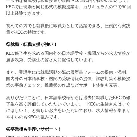
一般的な養成校は模擬授業が数回〜10回以内が多いのに対して、
KECでは現場と同じ形式の模擬授業を、カリキュラムの中で50回
以上経験できます。
初めての方でも就職後に即戦力として活躍できる、圧倒的な実践
量がKECの特徴です。
③就職・転職支援が強い！
KEC修了生を求める国内外の日本語学校・機関からの求人情報が
届き次第、受講生の皆さんに配信しています。
また、受講生には就職活動の際の履歴書フォームの提供・添削、
国内外の日本語学校・機関の受験情報の提供、試験対策や模擬授
業の事前チェック、推薦状の作成などサポート体制も充実。
ありがたいことに、日本語学校様からは過去に就職したKECの修
了生を高く評価していただいています。「KECの生徒さんはすぐ
にほしい！」と嬉しいお声をいただいており、求人情報が集まり
やすいのもKECの強みです。
④卒業後も手厚いサポート！