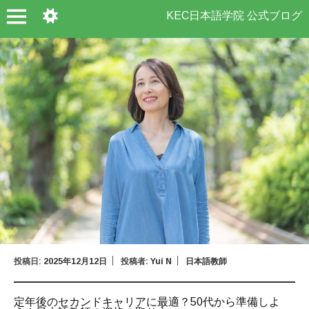
KEC日本語学院 公式ブログ
投稿日:
2025年12月12日
投稿者:
Yui N
日本語教師
定年後のセカンドキャリアに最適？50代から準備しよ