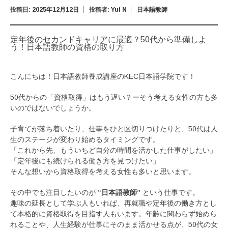
投稿日:
2025年12月12日
投稿者:
Yui N
日本語教師
定年後のセカンドキャリアに最適？50代から準備しよ
う！日本語教師の資格の取り方
こんにちは！日本語教師養成講座のKEC日本語学院です！
50代からの「資格取得」はもう遅い？ーそう考える女性の方も多
いのではないでしょうか。
子育てが落ち着いたり、仕事をひと区切りつけたりと、50代は人
生のステージが変わり始めるタイミングです。
「これから先、もういちど自分の時間を活かした仕事がしたい」
「定年後にも続けられる働き方を見つけたい」
そんな想いから資格取得を考える女性も多いと思います。
その中でも注目したいのが
“日本語教師”
という仕事です。
趣味の延長として学ぶ人もいれば、再就職や定年後の働き方とし
て本格的に資格取得を目指す人もいます。年齢に関わらず始めら
れることや、人生経験が仕事にそのまま活かせる点が、50代の女