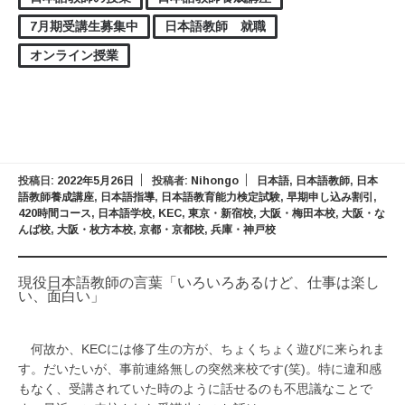
7月期受講生募集中
日本語教師 就職
オンライン授業
投稿日:
2022年5月26日
投稿者:
Nihongo
日本語
,
日本語教師
,
日本
語教師養成講座
,
日本語指導
,
日本語教育能力検定試験
,
早期申し込み割引
,
420時間コース
,
日本語学校
,
KEC
,
東京・新宿校
,
大阪・梅田本校
,
大阪・な
んば校
,
大阪・枚方本校
,
京都・京都校
,
兵庫・神戸校
現役日本語教師の言葉「いろいろあるけど、仕事は楽し
い、面白い」
何故か、KECには修了生の方が、ちょくちょく遊びに来られま
す。だいたいが、事前連絡無しの突然来校です(笑)。特に違和感
もなく、受講されていた時のように話せるのも不思議なことで