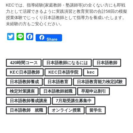
KECでは、指導経験(家庭教師・塾講師等)の全くない方にも即戦
力として活躍できるように実践演習と教育実習の合計58回の模擬
授業体験でじっくり日本語教師として指導力を養成いたします。
未経験の方もご安心ください。
Twitter
Line
Facebook
Share
420時間コース
日本語教師になるには
日本語教師
KEC日本語教師
KEC日本語学院
kec
日本語教師養成
日本語教育
日本語教育能力検定試験
検定対策講座
日本語教師就職
早期申込割引
日本語教師養成講座
7月期受講生募集中
日本語教師 就職
オンライン授業
留学生