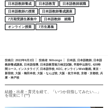
日本語教師養成
日本語教育
日本語教師就職
日本語教師の授業
日本語教師養成講座
7月期受講生募集中
日本語教師 就職
オンライン授業
7月生募集
投稿日:
2022年6月2日
投稿者:
Nihongo
日本語
,
日本語教師
,
日本語
教師養成講座
,
日本語指導
,
日本語教育能力検定試験
,
早期申込割引
,
420時
間コース
,
インスタライブ
,
日本語学校
,
KEC
,
オンラインWeb動画
,
東京・
新宿校
,
大阪・梅田本校
,
大阪・なんば校
,
大阪・枚方本校
,
京都・京都校
,
兵
庫・神戸校
結婚・出産・育児を経て、「いつか目指してみたい…」
を現実に！(^^)