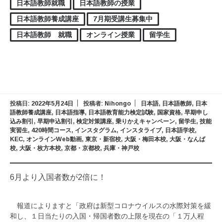
日本語教師就職
日本語教師の授業
日本語教師養成講座
7月期受講生募集中
日本語教師 就職
オンライン授業
留学生
投稿日:
2022年5月24日
投稿者:
Nihongo
日本語
,
日本語教師
,
日本
語教師養成講座
,
日本語指導
,
日本語教育能力検定試験
,
国家資格
,
早期申し
込み割引
,
早期申込割引
,
検定対策講座
,
乗りかえキャンペーン
,
留学生
,
技能
実習生
,
420時間コース
,
インスタグラム
,
インスタライブ
,
日本語学校
,
KEC
,
オンラインWeb動画
,
東京・新宿校
,
大阪・梅田本校
,
大阪・なんば
校
,
大阪・枚方本校
,
京都・京都校
,
兵庫・神戸校
6月より入国者数が2倍に！
報道によりますと「政府は新型コロナウイルスの水際対策を緩
和し、１日当たりの入国・帰国者数の上限を現在の「１万人程