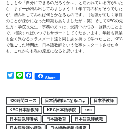
もしも今「自分にできるのだろうか…」と迷われている方がいた
ら、まず一歩踏み出してみましょう！１年半前の私がそうでした
が、踏み出してみれば何とかなるものです。（勉強が忙しく家庭
のことが疎かになった時期もありましたが…笑）そしてKECの先
生方・学院長先生・事務の方々は、受講中の悩み～就職のことま
で、相談すればいつでもサポートしてくださいます。年齢も職業
も全く異なるクラスメート達と同じ志を持って学べたこと、KEC
で過ごした時間は、日本語教師という仕事をスタートさせた今
も、これからも私の原点になると思います。
Twitter
Line
Facebook
Share
420時間コース
日本語教師になるには
日本語教師
KEC日本語教師
KEC日本語学院
kec
日本語教師養成
日本語教育
日本語教師就職
日本語教師の授業
日本語教師養成講座