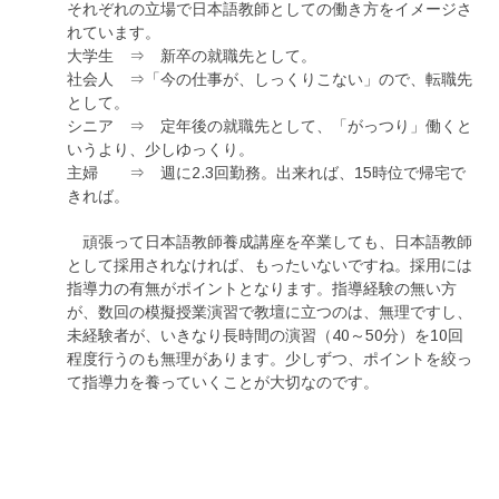
それぞれの立場で日本語教師としての働き方をイメージさ
れています。
大学生 ⇒ 新卒の就職先として。
社会人 ⇒「今の仕事が、しっくりこない」ので、転職先
として。
シニア ⇒ 定年後の就職先として、「がっつり」働くと
いうより、少しゆっくり。
主婦 ⇒ 週に2.3回勤務。出来れば、15時位で帰宅で
きれば。
頑張って日本語教師養成講座を卒業しても、日本語教師
として採用されなければ、もったいないですね。採用には
指導力の有無がポイントとなります。指導経験の無い方
が、数回の模擬授業演習で教壇に立つのは、無理ですし、
未経験者が、いきなり長時間の演習（40～50分）を10回
程度行うのも無理があります。少しずつ、ポイントを絞っ
て指導力を養っていくことが大切なのです。