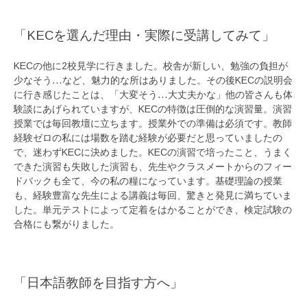
「KECを選んだ理由・実際に受講してみて」
KECの他に2校見学に行きました。校舎が新しい、勉強の負担が
少なそう…など、魅力的な所はありました。その後KECの説明会
に行き感じたことは、「大変そう…大丈夫かな」他の皆さんも体
験談にあげられていますが、KECの特徴は圧倒的な演習量。演習
授業では毎回教壇に立ちます。授業外での準備は必須です。教師
経験ゼロの私には場数を踏む経験が必要だと思っていましたの
で、迷わずKECに決めました。KECの演習で培ったこと、うまく
できた演習も失敗した演習も、先生やクラスメートからのフィー
ドバックも全て、今の私の糧になっています。基礎理論の授業
も、経験豊富な先生による講義は毎回、驚きと発見に満ちていま
した。単元テストによって定着をはかることができ、検定試験の
合格にも繋がりました。
「日本語教師を目指す方へ」