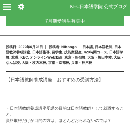
KEC日本語学院 公式ブログ
7月期受講生募集中
投稿日:
2022年6月23日
投稿者:
Nihongo
日本語
,
日本語教師
,
日本
語教師養成講座
,
日本語指導
,
留学生
,
技能実習生
,
420時間コース
,
日本語学
校
,
就職
,
KEC
,
オンラインWeb動画
,
東京・新宿校
,
大阪・梅田本校
,
大阪・
なんば校
,
大阪・枚方本校
,
京都・京都校
,
兵庫・神戸校
【日本語教師養成講座 おすすめの受講方法】
・日本語教師養成講座受講の目的は日本語教師として就職するこ
と。
資格取得だけが目的の方は、ほとんどおられないのでは？