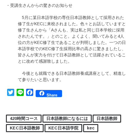
・受講生さんからの驚きのお知らせ
5月に某日本語学校の専任日本語教師として採用された
修了生がKECに来校されました。色々とお話していますと
修了生さんから「Aさんも、実は私と同じ日本学校に採用
されたんです。」とのこと。よくよく、聞いてみると4人
位の方がKEC修了生であることが判明しました。一つの日
本語学校でのKEC修了生採用比率の高さに驚きましたし、
皆さんが実力を付けて日本語教師として活躍されているこ
とに改めて感謝致しました。
今後とも就職できる日本語教師養成講座として、精進し
て参りたいと思います。
Twitter
Line
Facebook
Share
420時間コース
日本語教師になるには
日本語教師
KEC日本語教師
KEC日本語学院
kec