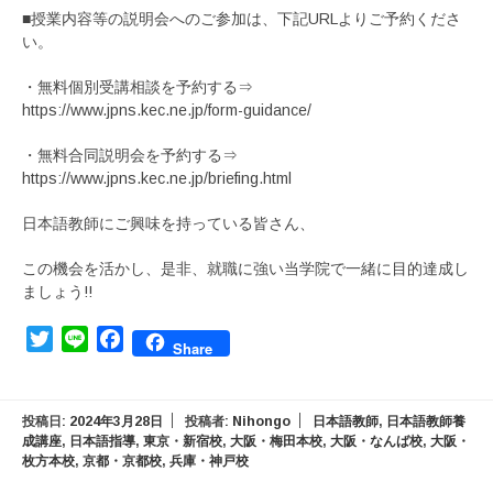
■授業内容等の説明会へのご参加は、下記URLよりご予約くださ
い。
・無料個別受講相談を予約する⇒
https://www.jpns.kec.ne.jp/form-guidance/
・無料合同説明会を予約する⇒
https://www.jpns.kec.ne.jp/briefing.html
日本語教師にご興味を持っている皆さん、
この機会を活かし、是非、就職に強い当学院で一緒に目的達成し
ましょう!!
Twitter
Line
Facebook
Share
投稿日:
2024年3月28日
投稿者:
Nihongo
日本語教師
,
日本語教師養
成講座
,
日本語指導
,
東京・新宿校
,
大阪・梅田本校
,
大阪・なんば校
,
大阪・
枚方本校
,
京都・京都校
,
兵庫・神戸校