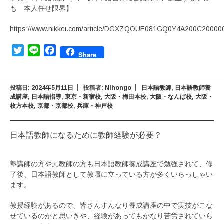
も 本人任せ限界】
https://www.nikkei.com/article/DGXZQOUE081GQ0Y4A200C20000
Twitter
Line
Facebook
Share
投稿日:
2024年5月11日
投稿者:
Nihongo
日本語教師
,
日本語教師養
成講座
,
日本語指導
,
東京・新宿校
,
大阪・梅田本校
,
大阪・なんば校
,
大阪・
枚方本校
,
京都・京都校
,
兵庫・神戸校
日本語教師になるために教師経験が必要？
塾講師の方や元教師の方も日本語教師養成講座で勉強されて、修
了後、日本語教師として教壇に立っている方が多くいらっしゃい
ます。
教授経験があるので、皆さんすんなり養成講座の中で実技がこな
せているのかと思いきや、経験があってもかなり苦労されていら