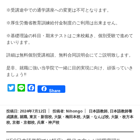
※受講途中での通学講座への変更は不可となります。
※厚生労働省教育訓練給付金制度のご利用は出来ません。
※基礎理論の科目・期末テストはご来校戴き、個別受験で進めて
まいります。
詳細は無料個別受講相談、無料合同説明会にてご説明致します。
是非、就職に強い当学院で一緒に目的実現に向け、頑張っていき
ましょう!!
Twitter
Line
Facebook
Share
投稿日:
2024年7月12日
投稿者:
Nihongo
日本語教師
,
日本語教師養
成講座
,
就職
,
東京・新宿校
,
大阪・梅田本校
,
大阪・なんば校
,
大阪・枚方本
校
,
京都・京都校
,
兵庫・神戸校