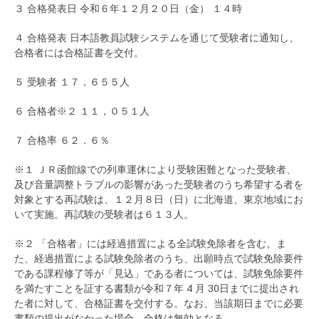
３ 合格発表日 令和６年１２月２０日（金） １４時
４ 合格発表 日本語教員試験システムを通じて受験者に通知し、
合格者には合格証書を交付。
５ 受験者 １７，６５５人
６ 合格者※２ １１，０５１人
７ 合格率 ６２．６％
※１ ＪＲ函館線での列車運休により受験困難となった受験者、
及び音量調整トラブルの影響があった受験者のうち希望する者を
対象とする再試験は、１２月８日（日）に北海道、東京地域にお
いて実施。再試験の受験者は６１３人。
※２ 「合格者」には経過措置による全試験免除者を含む。ま
た、経過措置による試験免除者のうち、出願時点で試験免除要件
である課程修了等が「見込」である者については、試験免除要件
を満たすことを証する書類が令和７年 4 月 30日までに提出され
た者に対して、合格証書を交付する。なお、当該期日までに必要
書類の提出がなかった場合、合格は無効となる。