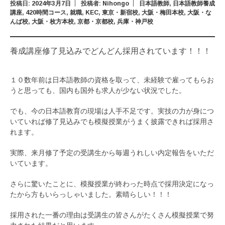
投稿日:
2024年3月7日
投稿者:
Nihongo
日本語教師
,
日本語教師養成
講座
,
420時間コース
,
就職
,
KEC
,
東京・新宿校
,
大阪・梅田本校
,
大阪・な
んば校
,
大阪・枚方本校
,
京都・京都校
,
兵庫・神戸校
養成講座修了見込みでどんどん採用されています！！！
１０数年前は日本語教師の資格を取って、未経験で雇ってもらお
うと思っても、国内も国外も求人が少ない状況でした。
でも、今の日本語教育の現場は人手不足です。実技の力が身につ
いていれば修了見込みでも模擬授業がうまく披露できれば採用さ
れます。
実際、来月修了予定の受講生から毎週うれしい内定報告をいただ
いています。
さらに驚いたことに、模擬授業が終わった時点で採用決定になっ
たから方もいらっしゃいました。素晴らしい！！！
採用された一番の理由は受講生の皆さんがたくさん模擬授業で努