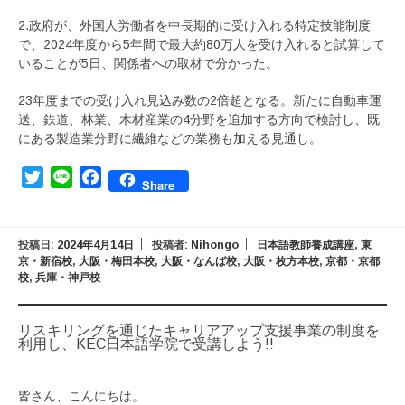
2.政府が、外国人労働者を中長期的に受け入れる特定技能制度
で、2024年度から5年間で最大約80万人を受け入れると試算して
いることが5日、関係者への取材で分かった。
23年度までの受け入れ見込み数の2倍超となる。新たに自動車運
送、鉄道、林業、木材産業の4分野を追加する方向で検討し、既
にある製造業分野に繊維などの業務も加える見通し。
Twitter
Line
Facebook
Share
投稿日:
2024年4月14日
投稿者:
Nihongo
日本語教師養成講座
,
東
京・新宿校
,
大阪・梅田本校
,
大阪・なんば校
,
大阪・枚方本校
,
京都・京都
校
,
兵庫・神戸校
リスキリングを通じたキャリアアップ支援事業の制度を
利用し、KEC日本語学院で受講しよう!!
皆さん、こんにちは。