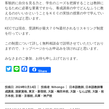
客観的に自分を見る力と、学生のニーズを把握することは教師に
なるために必要な要素ですから、養成講座の中でどんなふうに教
えるのがいいかということをＫＥＣの実技の授業の中で学んでい
ただければと思います。
KECでは現在、受講料が最大７０%還付されるリスキリング制度
を行っています。
この制度について詳しく無料相談会で説明させていただいており
ますので、トップページからお申込みを頂ければと思います。
みなさまのご参加、お待ち申し上げております。
Twitter
Line
Facebook
Share
投稿日:
2024年3月14日
投稿者:
Nihongo
日本語教師
,
日本語教師養
成講座
,
国家資格
,
東京・新宿校
,
大阪・梅田本校
,
大阪・なんば校
,
大阪・枚
方本校
,
京都・京都校
,
兵庫・神戸校