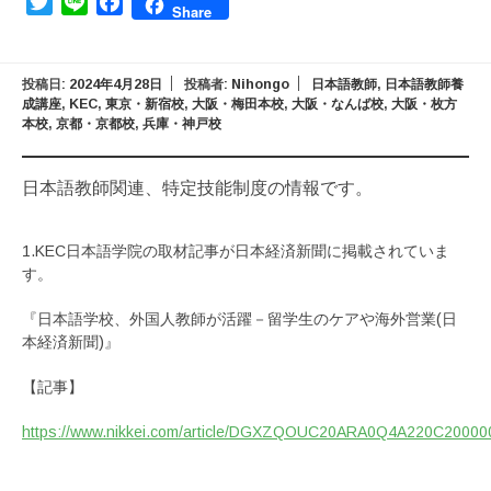
Twitter
Line
Facebook
Share
投稿日:
2024年4月28日
投稿者:
Nihongo
日本語教師
,
日本語教師養
成講座
,
KEC
,
東京・新宿校
,
大阪・梅田本校
,
大阪・なんば校
,
大阪・枚方
本校
,
京都・京都校
,
兵庫・神戸校
日本語教師関連、特定技能制度の情報です。
1.KEC日本語学院の取材記事が日本経済新聞に掲載されていま
す。
『日本語学校、外国人教師が活躍－留学生のケアや海外営業(日
本経済新聞)』
【記事】
https://www.nikkei.com/article/DGXZQOUC20ARA0Q4A220C20000