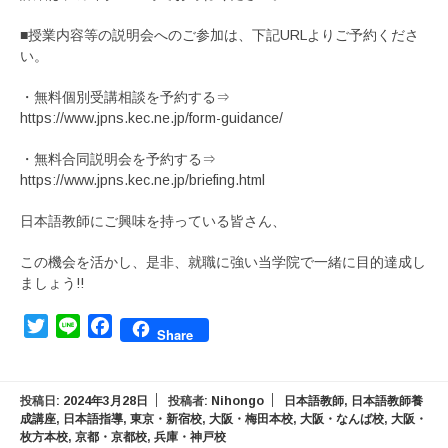
■授業内容等の説明会へのご参加は、下記URLよりご予約くださ
い。
・無料個別受講相談を予約する⇒
https://www.jpns.kec.ne.jp/form-guidance/
・無料合同説明会を予約する⇒
https://www.jpns.kec.ne.jp/briefing.html
日本語教師にご興味を持っている皆さん、
この機会を活かし、是非、就職に強い当学院で一緒に目的達成し
ましょう!!
Twitter
Line
Facebook
Share
投稿日:
2024年3月28日
投稿者:
Nihongo
日本語教師
,
日本語教師養
成講座
,
日本語指導
,
東京・新宿校
,
大阪・梅田本校
,
大阪・なんば校
,
大阪・
枚方本校
,
京都・京都校
,
兵庫・神戸校