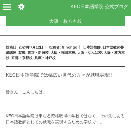
KEC日本語学院 公式ブログ
大阪・枚方本校
投稿日:
2024年7月12日
投稿者:
Nihongo
日本語教師
,
日本語教師養
成講座
,
就職
,
東京・新宿校
,
大阪・梅田本校
,
大阪・なんば校
,
大阪・枚方本
校
,
京都・京都校
,
兵庫・神戸校
KEC日本語学院では幅広い世代の方々が就職実現!!
皆さん、こんにちは。
KEC日本語学院は単なる資格取得の学校ではなく、その先にある
日本語教師としての就職を実現するための学校です。