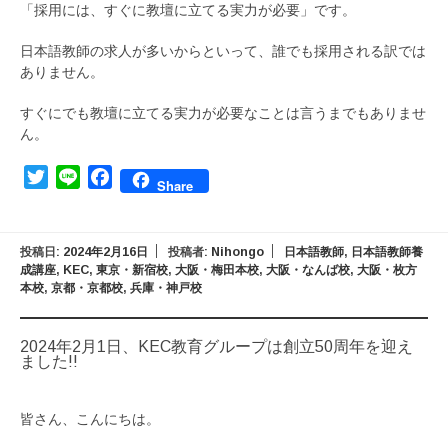
「採用には、すぐに教壇に立てる実力が必要」です。
日本語教師の求人が多いからといって、誰でも採用される訳では
ありません。
すぐにでも教壇に立てる実力が必要なことは言うまでもありませ
ん。
Twitter
Line
Facebook
Share
投稿日:
2024年2月16日
投稿者:
Nihongo
日本語教師
,
日本語教師養
成講座
,
KEC
,
東京・新宿校
,
大阪・梅田本校
,
大阪・なんば校
,
大阪・枚方
本校
,
京都・京都校
,
兵庫・神戸校
2024年2月1日、KEC教育グループは創立50周年を迎え
ました!!
皆さん、こんにちは。