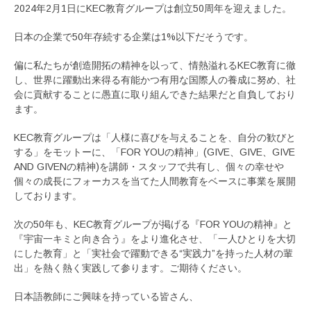
2024年2月1日にKEC教育グループは創立50周年を迎えました。
日本の企業で50年存続する企業は1%以下だそうです。
偏に私たちが創造開拓の精神を以って、情熱溢れるKEC教育に徹
し、世界に躍動出来得る有能かつ有用な国際人の養成に努め、社
会に貢献することに愚直に取り組んできた結果だと自負しており
ます。
KEC教育グループは「人様に喜びを与えることを、自分の歓びと
する」をモットーに、「FOR YOUの精神」(GIVE、GIVE、GIVE
AND GIVENの精神)を講師・スタッフで共有し、個々の幸せや
個々の成長にフォーカスを当てた人間教育をベースに事業を展開
しております。
次の50年も、KEC教育グループが掲げる『FOR YOUの精神』と
『宇宙一キミと向き合う』をより進化させ、「一人ひとりを大切
にした教育」と「実社会で躍動できる“実践力”を持った人材の輩
出」を熱く熱く実践して参ります。ご期待ください。
日本語教師にご興味を持っている皆さん、