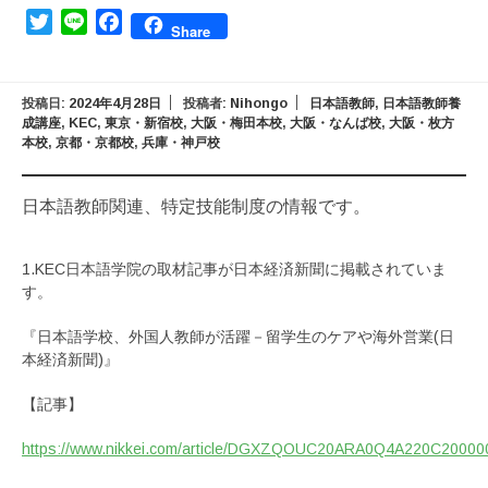
Twitter
Line
Facebook
Share
投稿日:
2024年4月28日
投稿者:
Nihongo
日本語教師
,
日本語教師養
成講座
,
KEC
,
東京・新宿校
,
大阪・梅田本校
,
大阪・なんば校
,
大阪・枚方
本校
,
京都・京都校
,
兵庫・神戸校
日本語教師関連、特定技能制度の情報です。
1.KEC日本語学院の取材記事が日本経済新聞に掲載されていま
す。
『日本語学校、外国人教師が活躍－留学生のケアや海外営業(日
本経済新聞)』
【記事】
https://www.nikkei.com/article/DGXZQOUC20ARA0Q4A220C20000