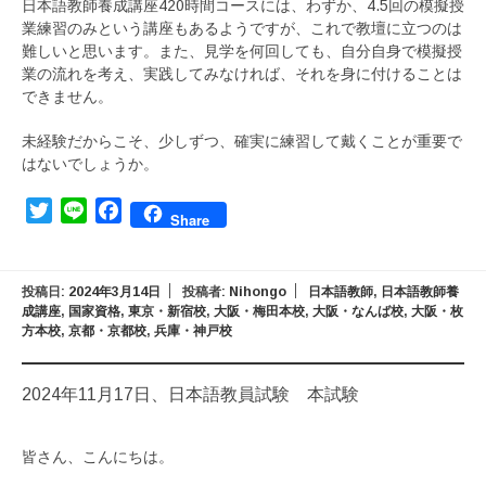
日本語教師養成講座420時間コースには、わずか、4.5回の模擬授
業練習のみという講座もあるようですが、これで教壇に立つのは
難しいと思います。また、見学を何回しても、自分自身で模擬授
業の流れを考え、実践してみなければ、それを身に付けることは
できません。
未経験だからこそ、少しずつ、確実に練習して戴くことが重要で
はないでしょうか。
Twitter
Line
Facebook
Share
投稿日:
2024年3月14日
投稿者:
Nihongo
日本語教師
,
日本語教師養
成講座
,
国家資格
,
東京・新宿校
,
大阪・梅田本校
,
大阪・なんば校
,
大阪・枚
方本校
,
京都・京都校
,
兵庫・神戸校
2024年11月17日、日本語教員試験 本試験
皆さん、こんにちは。