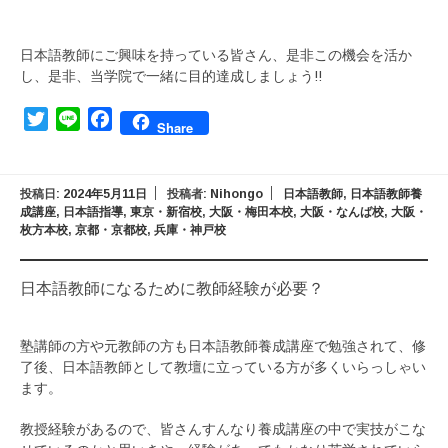
日本語教師にご興味を持っている皆さん、是非この機会を活か
し、是非、当学院で一緒に目的達成しましょう!!
Twitter
Line
Facebook
Share
投稿日:
2024年5月11日
投稿者:
Nihongo
日本語教師
,
日本語教師養
成講座
,
日本語指導
,
東京・新宿校
,
大阪・梅田本校
,
大阪・なんば校
,
大阪・
枚方本校
,
京都・京都校
,
兵庫・神戸校
日本語教師になるために教師経験が必要？
塾講師の方や元教師の方も日本語教師養成講座で勉強されて、修
了後、日本語教師として教壇に立っている方が多くいらっしゃい
ます。
教授経験があるので、皆さんすんなり養成講座の中で実技がこな