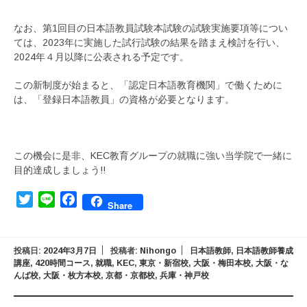
なお、第1回目の日本語教員試験本試験の試験実施要項等につい
ては、2023年に実施した試行試験の結果を踏まえ検討を行い、
2024年４月以降に公表される予定です。
この新制度が始まると、「認定日本語教育機関」で働くために
は、「登録日本語教員」の資格が必要となります。
この機会に是非、KEC教育グループの就職に強い当学院で一緒に
目的達成しましょう!!
Twitter
Line
Facebook
Share
投稿日:
2024年3月7日
投稿者:
Nihongo
日本語教師
,
日本語教師養成
講座
,
420時間コース
,
就職
,
KEC
,
東京・新宿校
,
大阪・梅田本校
,
大阪・な
んば校
,
大阪・枚方本校
,
京都・京都校
,
兵庫・神戸校