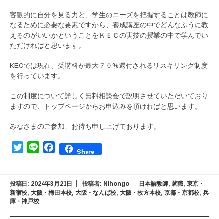
客観的に自分を見る力と、学生のニーズを把握することは教師に
なるために必要な要素ですから、養成講座の中でどんなふうに教
えるのがいいかということをＫＥＣの実技の授業の中で学んでい
ただければと思います。
KECでは現在、受講料が最大７０%還付されるリスキリング制度
を行っています。
この制度について詳しく無料相談会で説明させていただいており
ますので、トップページからお申込みを頂ければと思います。
みなさまのご参加、お待ち申し上げております。
Twitter
Line
Facebook
Share
投稿日:
2024年3月21日
投稿者:
Nihongo
日本語教師
,
就職
,
東京・
新宿校
,
大阪・梅田本校
,
大阪・なんば校
,
大阪・枚方本校
,
京都・京都校
,
兵
庫・神戸校