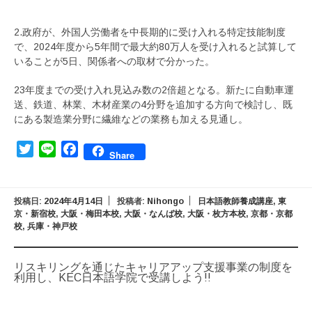
2.政府が、外国人労働者を中長期的に受け入れる特定技能制度
で、2024年度から5年間で最大約80万人を受け入れると試算して
いることが5日、関係者への取材で分かった。
23年度までの受け入れ見込み数の2倍超となる。新たに自動車運
送、鉄道、林業、木材産業の4分野を追加する方向で検討し、既
にある製造業分野に繊維などの業務も加える見通し。
Twitter
Line
Facebook
Share
投稿日:
2024年4月14日
投稿者:
Nihongo
日本語教師養成講座
,
東
京・新宿校
,
大阪・梅田本校
,
大阪・なんば校
,
大阪・枚方本校
,
京都・京都
校
,
兵庫・神戸校
リスキリングを通じたキャリアアップ支援事業の制度を
利用し、KEC日本語学院で受講しよう!!