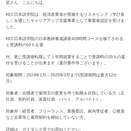
皆さん、こんにちは。
KEC日本語学院は、経済産業省が実施するリスキリング（学び直
し）を通じたキャリアアップ支援事業として事業者認定を受けま
した。
KEC日本語学院の日本教師養成講座420時間コースを修了される
と受講料の50％を還
付、更に受講後転職して１年間就業することで受講料の20％の還
付を受けることが出来ます（還付要件等ございます）。
対象期間：2024年1月～2025年3月まで(受講期間は最大12か
月）
対象者：在職者で雇用主の変更を伴う転職を目指している方（正
社員、契約社員、派遣社員、パート、アルバイト）。
対象外：経営者、フリーランス、業務委託、家内専従者、公務員
など企業等と雇用契約を締結していない方。
詳細は、ガイダンス等でお尋ねください。