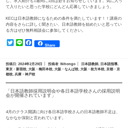
し、求人紹介も1週間に1回は必ずお知らせしています。気に入っ
て入りたいと思った学校にどんどん応募していきましょう。
KECは日本語教師になるための条件を満たしています！！講座の
内容をさらに詳しく聞きたい、日本語教師を始めたいと思ってい
る方はぜひ無料相談会に参加してください。
Twitter
Line
Facebook
Share
投稿日:
2024年2月29日
投稿者:
Nihongo
日本語教師
,
日本語指導
,
東京・新宿校
,
大阪・梅田本校
,
大阪・なんば校
,
大阪・枚方本校
,
京都・京
都校
,
兵庫・神戸校
「日本語教師採用説明会や各日本語学校さんの採用説明
会が開催されています」
4月のクラス開講に向け各日本語学校さんの日本語教師不足は、
なかなか深刻と言われています。