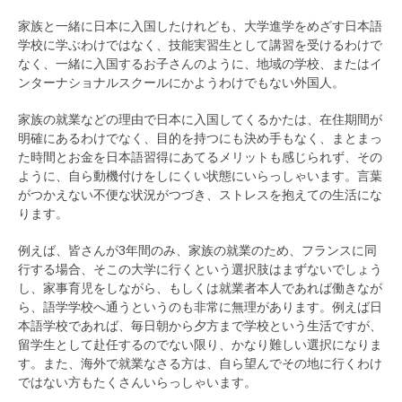
家族と一緒に日本に入国したけれども、大学進学をめざす日本語
学校に学ぶわけではなく、技能実習生として講習を受けるわけで
なく、一緒に入国するお子さんのように、地域の学校、またはイ
ンターナショナルスクールにかようわけでもない外国人。
家族の就業などの理由で日本に入国してくるかたは、在住期間が
明確にあるわけでなく、目的を持つにも決め手もなく、まとまっ
た時間とお金を日本語習得にあてるメリットも感じられず、その
ように、自ら動機付けをしにくい状態にいらっしゃいます。言葉
がつかえない不便な状況がつづき、ストレスを抱えての生活にな
ります。
例えば、皆さんが3年間のみ、家族の就業のため、フランスに同
行する場合、そこの大学に行くという選択肢はまずないでしょう
し、家事育児をしながら、もしくは就業者本人であれば働きなが
ら、語学学校へ通うというのも非常に無理があります。例えば日
本語学校であれば、毎日朝から夕方まで学校という生活ですが、
留学生として赴任するのでない限り、かなり難しい選択になりま
す。また、海外で就業なさる方は、自ら望んでその地に行くわけ
ではない方もたくさんいらっしゃいます。