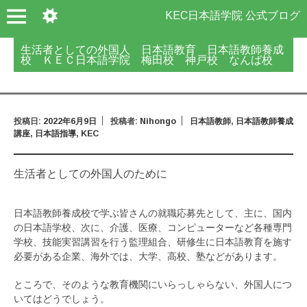
KEC日本語学院 公式ブログ
生活者としての外国人 日本語教育 日本語教師養成
校 ＫＥＣ日本語学院 梅田校 神戸校 なんば校
投稿日:
2022年6月9日
投稿者:
Nihongo
日本語教師
,
日本語教師養成
講座
,
日本語指導
,
KEC
生活者としての外国人のために
日本語教師養成校で学ぶ皆さんの就職応募先として、主に、国内
の日本語学校、次に、介護、医療、コンピューターなど各種専門
学校、技能実習講習を行う監理組合、研修生に日本語教育を施す
必要がある企業、海外では、大学、高校、塾などがあります。
ところで、そのような教育機関にいらっしゃらない、外国人につ
いてはどうでしょう。