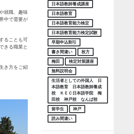
日本語教師養成講座
や就職、趣味
日本語教育
界中で需要が
日本語教育能力検定
日本語教育能力検定試験
することも可
早期申込割引
できる職業と
書き間違い
枚方
梅田
検定対策講座
生き方をご紹
無料説明会
生活者としての外国人 日
本語教育 日本語教師養成
校 ＫＥＣ日本語学院 梅
田校 神戸校 なんば校
留学生
神戸
読み間違い