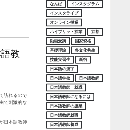
なんば
インスタグラム
インスタライブ
オンライン授業
ハイブリット授業
京都
動画受講
国家資格
基礎理論
多文化共生
本語教
技能実習生
新宿
日本語の漢字
日本語学校
日本語教師
日本語教師 就職
て訪れるので
日本語教師になるには
由で刺激的な
日本語教師の授業
日本語教師就職
が日本語教師
日本語教師養成