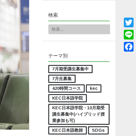
検索
検索:
Twitt
Line
テーマ別
Face
7月期受講生募集中
7月生募集
420時間コース
kec
KEC日本語学院
KEC日本語学院・10月期受
講生募集中(ハイブリッド授
業参加も可)
KEC日本語教師
SDGs