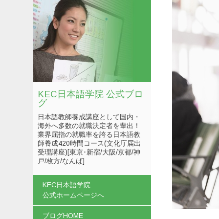
KEC日本語学院 公式ブロ
グ
日本語教師養成講座として国内・
海外へ多数の就職決定者を輩出！
業界屈指の就職率を誇る日本語教
師養成420時間コース(文化庁届出
受理講座)[東京･新宿/大阪/京都/神
戸/枚方/なんば]
コンテンツへスキップ
KEC日本語学院
公式ホームページへ
ブログHOME