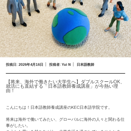
投稿日:
2026年4月16日
投稿者:
Yui N
日本語教師
【将来、海外で働きたい大学生へ】ダブルスクールOK、
就活にも直結する「日本語教師養成講座」が今熱い理
由！
こんにちは！日本語教師養成講座のKEC日本語学院です。
将来は海外で働いてみたい、グローバルに海外の人々と関わる仕
事がしたい。