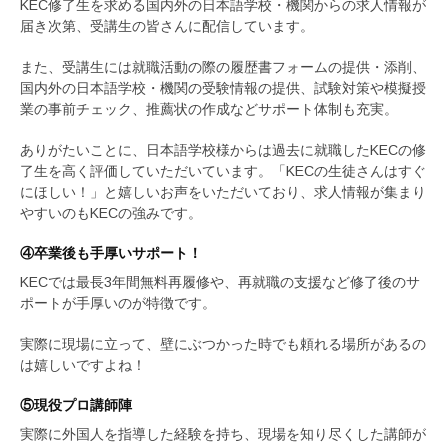
KEC修了生を求める国内外の日本語学校・機関からの求人情報が
届き次第、受講生の皆さんに配信しています。
また、受講生には就職活動の際の履歴書フォームの提供・添削、
国内外の日本語学校・機関の受験情報の提供、試験対策や模擬授
業の事前チェック、推薦状の作成などサポート体制も充実。
ありがたいことに、日本語学校様からは過去に就職したKECの修
了生を高く評価していただいています。「KECの生徒さんはすぐ
にほしい！」と嬉しいお声をいただいており、求人情報が集まり
やすいのもKECの強みです。
④卒業後も手厚いサポート！
KECでは最長3年間無料再履修や、再就職の支援など修了後のサ
ポートが手厚いのが特徴です。
実際に現場に立って、壁にぶつかった時でも頼れる場所があるの
は嬉しいですよね！
⑤現役プロ講師陣
実際に外国人を指導した経験を持ち、現場を知り尽くした講師が