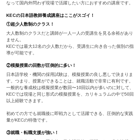
なって国内外問わず現場で活躍したい方におすすめの講座です。
KECの日本語教師養成講座はここがスゴイ！
①超少人数制のクラス！
大人数制のクラスだと講師が一人一人の受講生を見る余裕があり
ません。
KECでは最大12名の少人数だから、受講生に向き合った個別の指
導が可能です。
②模擬授業の回数が圧倒的に多い！
日本語学校・機関の採用試験は、模擬授業の良し悪しで決まりま
す。つまり、授業ができることは、就職活動で非常に有利です。
一般的な養成校は模擬授業が数回〜10回以内が多いのに対して、
KECでは現場と同じ形式の模擬授業を、カリキュラムの中で50回
以上経験できます。
初めての方でも就職後に即戦力として活躍できる、圧倒的な実践
量がKECの特徴です。
③就職・転職支援が強い！