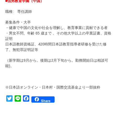
■信男教育学園（中国）
職種: 専任講師
募集条件・大卒
・健康で中国の文化や社会を理解し、教育事業に貢献できる者
・男女不問、年齢 65 歳まで 、その他大学以上の卒業証書、資格
証明
日本語教師資格証、420時間日本語教育指導者研修を受けた修
了、無犯罪証明証等
（新学期は9月から。後期は2月下旬から。勤務開始日は相談可
能)。
※日本語オンライン・日本村・国際交流基金より一部抜粋
Twitter
Line
Facebook
Share