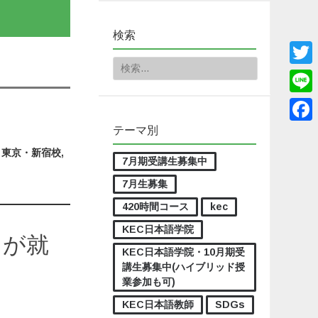
検索
検索:
Twitt
Line
テーマ別
Face
,
東京・新宿校
,
7月期受講生募集中
7月生募集
420時間コース
kec
KEC日本語学院
々が就
KEC日本語学院・10月期受
講生募集中(ハイブリッド授
業参加も可)
KEC日本語教師
SDGs