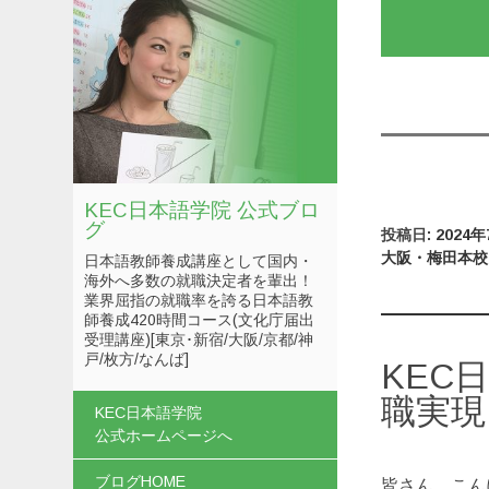
KEC日本語学院 公式ブロ
グ
投稿日:
2024
大阪・梅田本校
日本語教師養成講座として国内・
海外へ多数の就職決定者を輩出！
業界屈指の就職率を誇る日本語教
師養成420時間コース(文化庁届出
受理講座)[東京･新宿/大阪/京都/神
戸/枚方/なんば]
KEC
職実現!
コンテンツへスキップ
KEC日本語学院
公式ホームページへ
ブログHOME
皆さん、こん