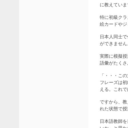
に教えていま
特に初級クラ
絵カードやジ
日本人同士で
ができません
実際に模擬授
語彙がたくさ
「・・・この
フレーズは初
える。これで
ですから、教
れた状態で授
日本語教師を