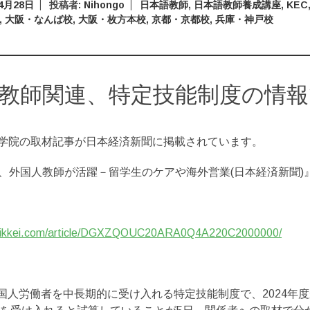
年4月28日
投稿者:
Nihongo
日本語教師
,
日本語教師養成講座
,
KEC
,
大阪・なんば校
,
大阪・枚方本校
,
京都・京都校
,
兵庫・神戸校
教師関連、特定技能制度の情報
本語学院の取材記事が日本経済新聞に掲載されています。
、外国人教師が活躍－留学生のケアや海外営業(日本経済新聞)
.nikkei.com/article/DGXZQOUC20ARA0Q4A220C2000000/
外国人労働者を中長期的に受け入れる特定技能制度で、2024年度