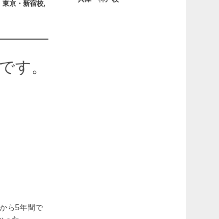
,
東京・新宿校
,
です。
』
から5年間で