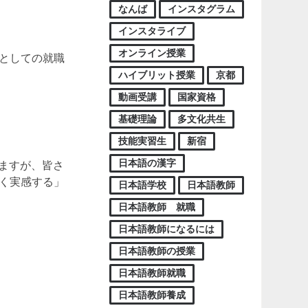
なんば
インスタグラム
インスタライブ
オンライン授業
師としての就職
ハイブリット授業
京都
動画受講
国家資格
基礎理論
多文化共生
技能実習生
新宿
日本語の漢字
ますが、皆さ
づく実感する」
日本語学校
日本語教師
日本語教師 就職
日本語教師になるには
日本語教師の授業
日本語教師就職
日本語教師養成