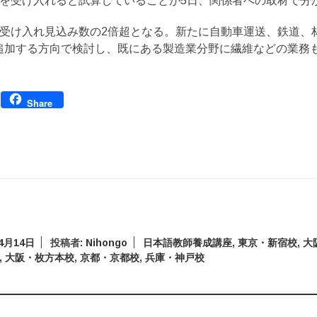
人を受け入れると試算していることが5日、関係者への取材で分
の受け入れ見込み数の2倍超となる。新たに自動車運送、鉄道、
追加する方向で検討し、既にある製造業分野に繊維などの業務
Facebook
Share
年4月14日
投稿者:
Nihongo
日本語教師養成講座
,
東京・新宿校
,
大
,
大阪・枚方本校
,
京都・京都校
,
兵庫・神戸校