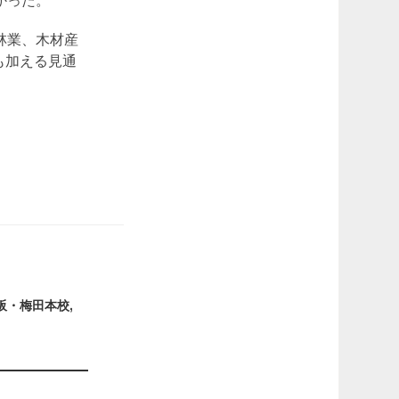
かった。
林業、木材産
も加える見通
阪・梅田本校
,