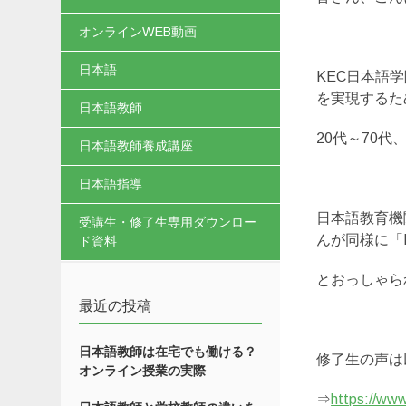
オンラインWEB動画
日本語
KEC日本語
を実現するた
日本語教師
20代～70
日本語教師養成講座
日本語指導
日本語教育機
受講生・修了生専用ダウンロー
んが同様に「
ド資料
とおっしゃら
最近の投稿
日本語教師は在宅でも働ける？
修了生の声は
オンライン授業の実際
⇒
https://www