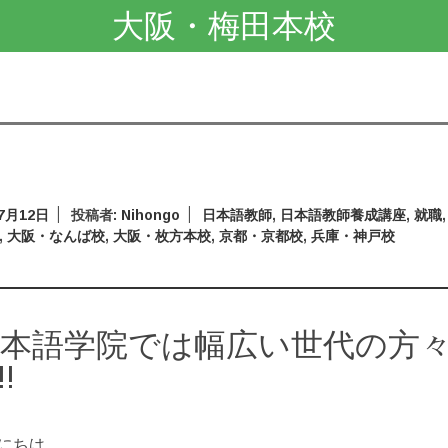
大阪・梅田本校
年7月12日
投稿者:
Nihongo
日本語教師
,
日本語教師養成講座
,
就職
,
大阪・なんば校
,
大阪・枚方本校
,
京都・京都校
,
兵庫・神戸校
日本語学院では幅広い世代の方
!
にちは。