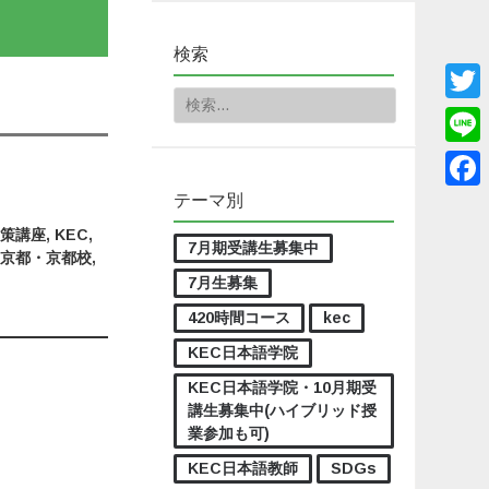
検索
検索:
Twitt
Line
テーマ別
Face
対策講座
,
KEC
,
7月期受講生募集中
,
京都・京都校
,
7月生募集
420時間コース
kec
KEC日本語学院
KEC日本語学院・10月期受
講生募集中(ハイブリッド授
業参加も可)
KEC日本語教師
SDGs