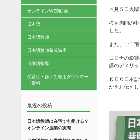
４月５日火曜
オンラインWEB動画
桜も満開の中
日本語
した。
日本語教師
また、ご自宅
日本語教師養成講座
コロナの影響
日本語指導
講のデメリッ
受講生・修了生専用ダウンロー
ＫＥＣ日本語
ド資料
かをお伝えし
最近の投稿
日本語教師は在宅でも働ける？
オンライン授業の実際