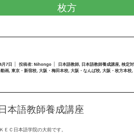
枚方
年4月7日
投稿者:
Nihongo
日本語教師
,
日本語教師養成講座
,
検定
b動画
,
東京・新宿校
,
大阪・梅田本校
,
大阪・なんば校
,
大阪・枚方本校
dで日本語教師養成講座
ＫＥＣ日本語学院の大前です。