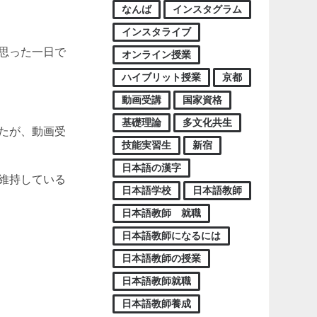
なんば
インスタグラム
インスタライブ
思った一日で
オンライン授業
ハイブリット授業
京都
動画受講
国家資格
基礎理論
多文化共生
たが、動画受
技能実習生
新宿
日本語の漢字
維持している
日本語学校
日本語教師
日本語教師 就職
日本語教師になるには
日本語教師の授業
日本語教師就職
日本語教師養成