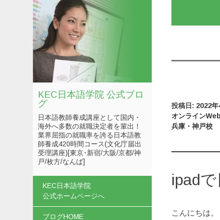
KEC日本語学院 公式ブロ
グ
投稿日:
2022
オンラインWe
日本語教師養成講座として国内・
兵庫・神戸校
海外へ多数の就職決定者を輩出！
業界屈指の就職率を誇る日本語教
師養成420時間コース(文化庁届出
受理講座)[東京･新宿/大阪/京都/神
戸/枚方/なんば]
ipa
コンテンツへスキップ
KEC日本語学院
公式ホームページへ
こんにちは。
ブログHOME