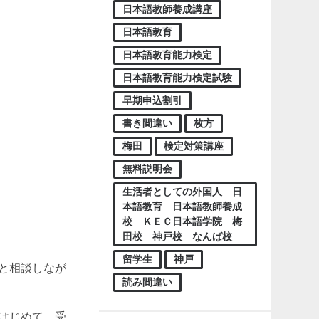
日本語教師養成講座
日本語教育
日本語教育能力検定
日本語教育能力検定試験
早期申込割引
書き間違い
枚方
梅田
検定対策講座
無料説明会
生活者としての外国人 日
本語教育 日本語教師養成
校 ＫＥＣ日本語学院 梅
田校 神戸校 なんば校
留学生
神戸
と相談しなが
読み間違い
はじめて、受