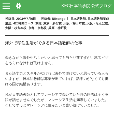
KEC日本語学院 公式ブログ
投稿日:
2023年7月6日
投稿者:
Nihongo
日本語教師
,
日本語教師養成
講座
,
420時間コース
,
就職
,
東京・新宿校
,
大阪・梅田本校
,
大阪・なんば校
,
大阪・枚方本校
,
京都・京都校
,
兵庫・神戸校
海外で移住生活ができる日本語教師の仕事
働きながら海外生活したいと思っても当たり前ですが、就労ビザ
をもらわなければ働けません。
また語学力とスキルがなければ海外で働けないと思っている人も
いますが、日本語教師は募集が出ていれば、語学力がなくても働
ける国が結構あります。
私が日本語教師としてマレーシアで働いていた時の同僚は全く英
語が話せませんでしたが、マレーシア生活を満喫していました。
そしてずっとマレーシアに住みたいと言い続けていました。