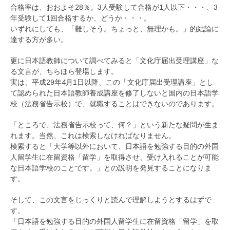
合格率は、おおよそ28％。3人受験して合格が1人以下・・・、3
年受験して1回合格するか、どうか・・・。
いずれにしても、「難しそう。ちょっと、無理かも。」的結論に
達する方が多い。
更に日本語教師について調べてみると「文化庁届出受理講座」な
る文言が、ちらほら登場します。
実は、平成29年4月1日以降、この「文化庁届出受理講座」とし
て認められた日本語教師養成講座を修了しないと国内の日本語学
校（法務省告示校）で、就職することはできないのであります。
「ところで、法務省告示校って、何？」という新たな疑問が生ま
れます。当然、これは検索しなければなりません。
検索すると「大学等以外において、日本語を勉強する目的の外国
人留学生に在留資格「留学」を取得させ、受け入れることが可能
な日本語学校のことです。」との説明を発見することになりま
す。
そして、この文言をじっくりと読んで理解しようとするはずで
す。
「日本語を勉強する目的の外国人留学生に在留資格「留学」を取