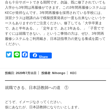
合も十分サポートできる期間です。勿論、既に修了されていても
入学から3年間は再履修ができます。この3年間再履修システムは
KECが発祥なんです。3年間再履修を採用されている学校には、
演習クラスは聴講のみで模擬授業発表が一度も出来ないというケ
ースもありますのでご注意ください。修了しても「大学卒業ま
で、あと半年ある。」「定年まで、あと1年ある。」「子育てで
すぐには就職できない。」というご事情の方は、ぜひ、3年間再
履修システムをご利用戴き、日本語指導力の更なる養成を図って
ください。
Twitter
Line
Facebook
Share
投稿日:
2020年7月11日
投稿者:
Nihongo
KEC
就職できる、日本語教師への道 ①
どうぞ、イメージなさってください。
仮にあなたが、日本語教師になりたいとします。