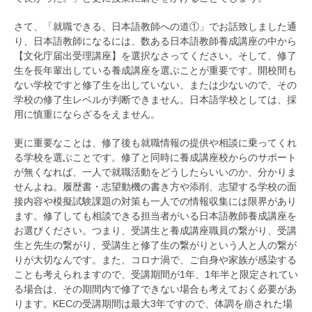
さて、「就職できる、日本語教師への道①」でお話致しました通
り、日本語教師になるには、数ある日本語教師養成講座の中から
【文化庁届出受理講座】を選択なさってください。そして、修了
生を長年輩出している養成講座を選ぶことが重要です。開校間も
ない学校ですと修了生を出していない、または少ないので、その
学校の修了生レベルが判断できません。日本語学校としては、採
用に慎重にならざるをえません。
更に重要なことは、修了後も就職情報の提供や相談に乗ってくれ
る学校を選ぶことです。修了と同時に養成講座校からのサポート
が無くなれば、一人で就職活動をどうしたらいいのか、分かりま
せんよね。履歴書・志望動機の書き方や添削、志望する学校の面
接内容や模擬試験課題の対策も一人での情報収集には限界があり
ます。修了しても相談できる担当者がいる日本語教師養成講座を
お選びください。つまり、受講生と養成講座職員の繋がり、受講
生と先生の繋がり、受講生と修了生の繋がりという人と人の繋が
りが大切なんです。また、コロナ渦で、ご自身や家族が感染する
ことも考えられますので、受講期間が1年、1年半と限定されてい
る場合は、その期間内で修了できない場合も考えておく必要があ
ります。KECの受講期間は最大3年ですので、体調を崩された場