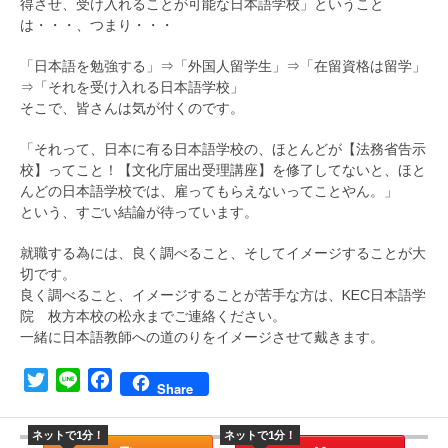
得させ、受け入れることが可能な日本語学校」ということ
は・・・、つまり・・・
「日本語を勉強する」⇒「外国人留学生」⇒「在留資格は留学」
⇒「それを受け入れる日本語学校」
そこで、皆さんは気が付くのです。
「それって、日本に有る日本語学校の、ほとんどが【法務省告示
校】ってこと！【文化庁届出受理講座】を修了してないと、ほと
んどの日本語学校では、雇ってもらえないってことやん。」
という、すごい結論が待っています。
就職する為には、良く調べること、そしてイメージすることが大
切です。
良く調べること、イメージすることが苦手な方は、KEC日本語学
院 枚方本校の松永までご連絡ください。
一緒に日本語教師への道のりをイメージさせて戴きます。
Twitter
Line
Facebook
Share
ネットで1分！
ネットで1分！