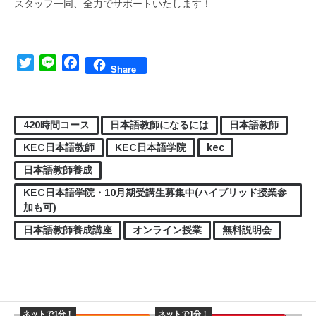
スタッフ一同、全力でサポートいたします！
Twitter
Line
Facebook
Share
420時間コース
日本語教師になるには
日本語教師
KEC日本語教師
KEC日本語学院
kec
日本語教師養成
KEC日本語学院・10月期受講生募集中(ハイブリッド授業参
加も可)
日本語教師養成講座
オンライン授業
無料説明会
ネットで1分！
ネットで1分！