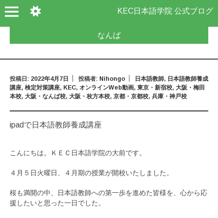
KEC日本語学院 公式ブログ
なんば
投稿日:
2022年4月7日
投稿者:
Nihongo
日本語教師
,
日本語教師養成
講座
,
検定対策講座
,
KEC
,
オンラインWeb動画
,
東京・新宿校
,
大阪・梅田
本校
,
大阪・なんば校
,
大阪・枚方本校
,
京都・京都校
,
兵庫・神戸校
ipadで日本語教師養成講座
こんにちは。ＫＥＣ日本語学院の大前です。
４月５日火曜日、４月期の授業が開校いたしました。
桜も満開の中、日本語教師への第一歩を進めた皆様を、心から応
援したいと思った一日でした。